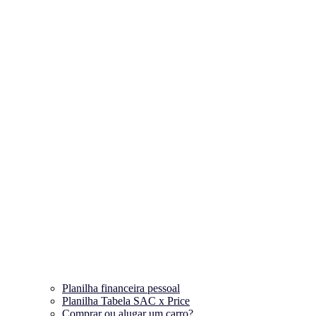
Planilha financeira pessoal
Planilha Tabela SAC x Price
Comprar ou alugar um carro?