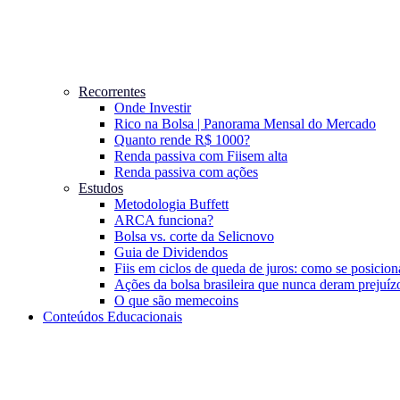
Recorrentes
Onde Investir
Rico na Bolsa | Panorama Mensal do Mercado
Quanto rende R$ 1000?
Renda passiva com Fiis
em alta
Renda passiva com ações
Estudos
Metodologia Buffett
ARCA funciona?
Bolsa vs. corte da Selic
novo
Guia de Dividendos
Fiis em ciclos de queda de juros: como se posicion
Ações da bolsa brasileira que nunca deram prejuíz
O que são memecoins
Conteúdos Educacionais