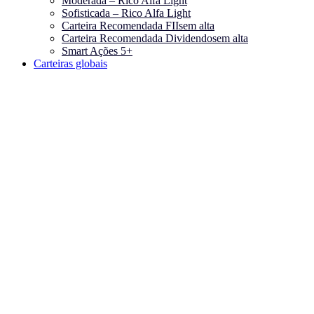
Moderada – Rico Alfa Light
Sofisticada – Rico Alfa Light
Carteira Recomendada FIIs
em alta
Carteira Recomendada Dividendos
em alta
Smart Ações 5+
Carteiras globais