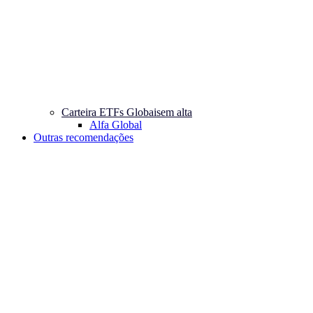
Carteira ETFs Globais
em alta
Alfa Global
Outras recomendações