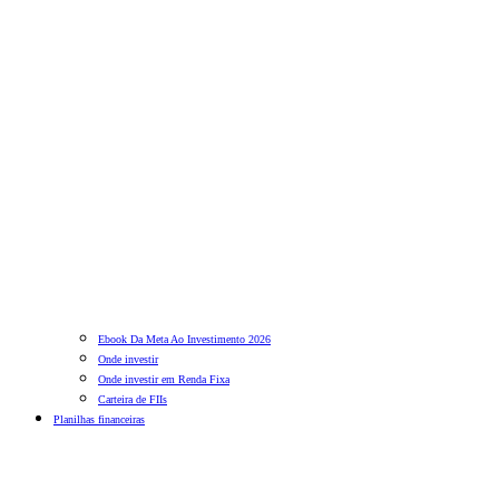
Ebook Da Meta Ao Investimento 2026
Onde investir
Onde investir em Renda Fixa
Carteira de FIIs
Planilhas financeiras