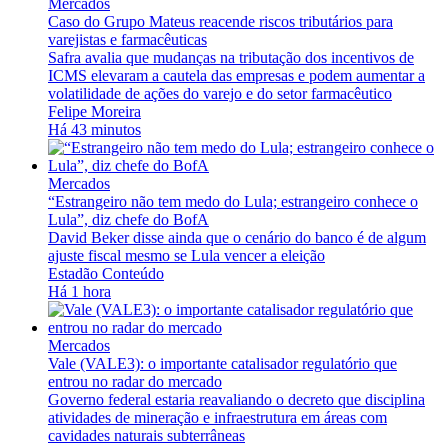
Mercados
Caso do Grupo Mateus reacende riscos tributários para
varejistas e farmacêuticas
Safra avalia que mudanças na tributação dos incentivos de
ICMS elevaram a cautela das empresas e podem aumentar a
volatilidade de ações do varejo e do setor farmacêutico
Felipe Moreira
Há 43 minutos
Mercados
“Estrangeiro não tem medo do Lula; estrangeiro conhece o
Lula”, diz chefe do BofA
David Beker disse ainda que o cenário do banco é de algum
ajuste fiscal mesmo se Lula vencer a eleição
Estadão Conteúdo
Há 1 hora
Mercados
Vale (VALE3): o importante catalisador regulatório que
entrou no radar do mercado
Governo federal estaria reavaliando o decreto que disciplina
atividades de mineração e infraestrutura em áreas com
cavidades naturais subterrâneas