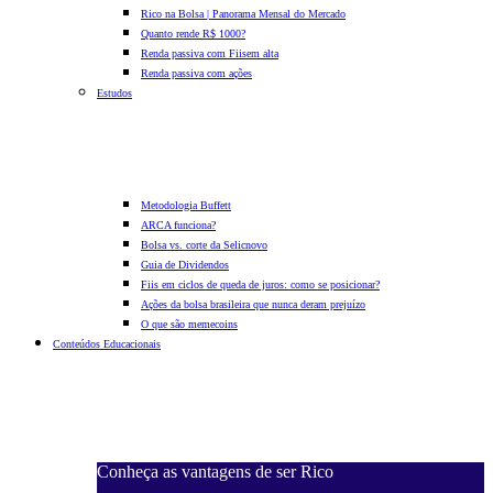
Rico na Bolsa | Panorama Mensal do Mercado
Quanto rende R$ 1000?
Renda passiva com Fiis
em alta
Renda passiva com ações
Estudos
Metodologia Buffett
ARCA funciona?
Bolsa vs. corte da Selic
novo
Guia de Dividendos
Fiis em ciclos de queda de juros: como se posicionar?
Ações da bolsa brasileira que nunca deram prejuízo
O que são memecoins
Conteúdos Educacionais
Conheça as vantagens de ser Rico