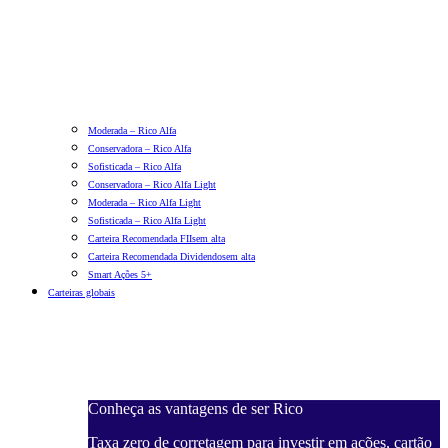
Moderada – Rico Alfa
Conservadora – Rico Alfa
Sofisticada – Rico Alfa
Conservadora – Rico Alfa Light
Moderada – Rico Alfa Light
Sofisticada – Rico Alfa Light
Carteira Recomendada FIIs
em alta
Carteira Recomendada Dividendos
em alta
Smart Ações 5+
Carteiras globais
Conheça as vantagens de ser Rico
Taxa zero de corretagem para investir em ações, cartão