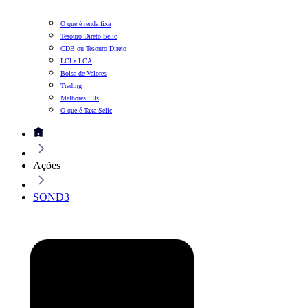
O que é renda fixa
Tesouro Direto Selic
CDB ou Tesouro Direto
LCI e LCA
Bolsa de Valores
Trading
Melhores FIIs
O que é Taxa Selic
Ações
SOND3