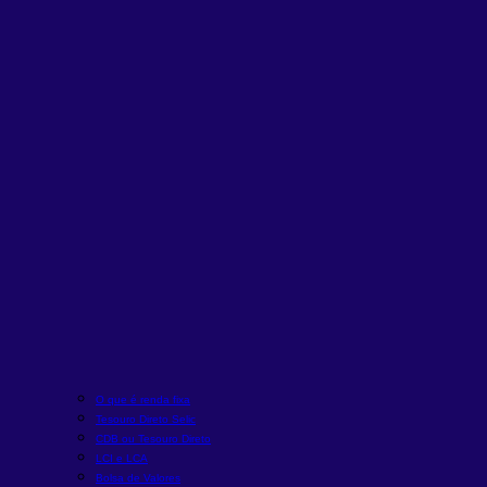
O que é renda fixa
Tesouro Direto Selic
CDB ou Tesouro Direto
LCI e LCA
Bolsa de Valores