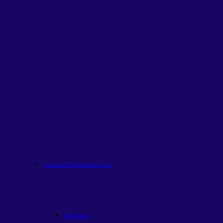
Carteira ETFs Globais
em alta
Alfa Global