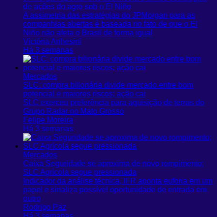
de ações do agro sob o El Niño
A assimetria das estratégias do JPMorgan para as
companhias abertas é baseada no fato de que o El
Niño não afeta o Brasil de forma igual
Victória Anhesini
Há 3 semanas
Mercados
SLC: compra bilionária divide mercado entre bom
potencial e maiores riscos; ação cai
SLC exerceu preferência para aquisição de terras do
Grupo Radar no Mato Grosso
Felipe Moreira
Há 3 semanas
Mercados
Caixa Seguridade se aproxima de novo rompimento;
SLC Agrícola segue pressionada
Indicador da análise técnica, IFR aponta euforia em um
papel e sinaliza possível oportunidade de entrada em
outro
Rodrigo Paz
Há 3 semanas