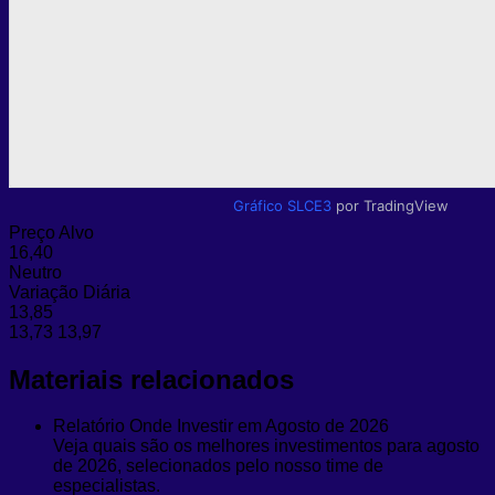
Gráfico SLCE3
por TradingView
Preço Alvo
16,40
Neutro
Variação Diária
13,85
13,73
13,97
Materiais relacionados
Relatório Onde Investir em Agosto de 2026
Veja quais são os melhores investimentos para agosto
de 2026, selecionados pelo nosso time de
especialistas.