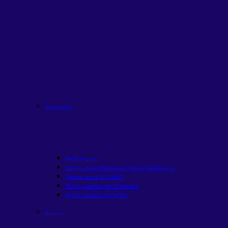
Recorrentes
Onde Investir
Rico na Bolsa | Panorama Mensal do Mercado
Quanto rende R$ 1000?
Renda passiva com Fiis
em alta
Renda passiva com ações
Estudos