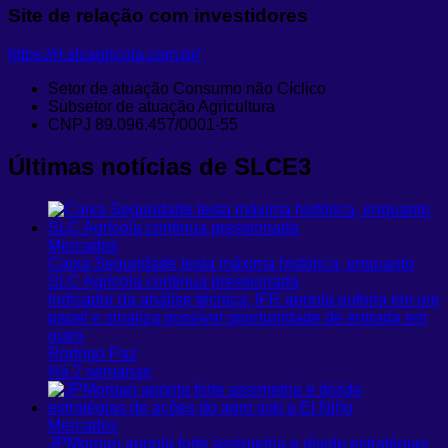
Site de relação com investidores
https://ri.slcagricola.com.br/
Setor de atuação
Consumo não Cíclico
Subsetor de atuação
Agricultura
CNPJ
89.096.457/0001-55
Últimas notícias de SLCE3
Mercados
Caixa Seguridade testa máxima histórica, enquanto
SLC Agrícola continua pressionada
Indicador da análise técnica, IFR aponta euforia em um
papel e sinaliza possível oportunidade de entrada em
outro
Rodrigo Paz
Há 2 semanas
Mercados
JPMorgan aponta forte assimetria e divide estratégias