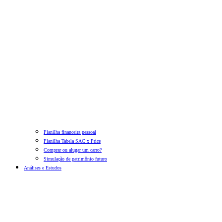
Planilha financeira pessoal
Planilha Tabela SAC x Price
Comprar ou alugar um carro?
Simulação de patrimônio futuro
Análises e Estudos