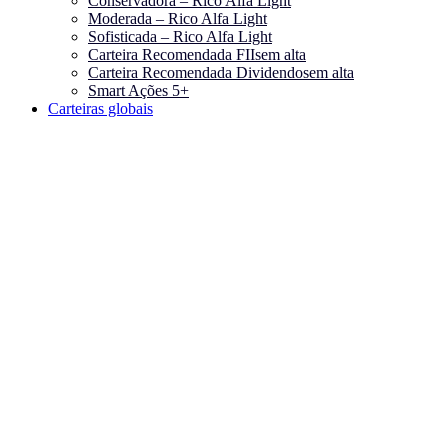
Conservadora – Rico Alfa Light
Moderada – Rico Alfa Light
Sofisticada – Rico Alfa Light
Carteira Recomendada FIIs
em alta
Carteira Recomendada Dividendos
em alta
Smart Ações 5+
Carteiras globais