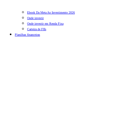
Ebook Da Meta Ao Investimento 2026
Onde investir
Onde investir em Renda Fixa
Carteira de FIIs
Planilhas financeiras