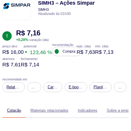
SIMH3 – Ações Simpar
SIMH3
Atualizado às 01h30
R$ 7,16
+0,28%
variação (dia)
recomendação
potencial
preço alvo
máx. (dia)
mín. (dia)
R$ 16,00
R$ 7,63
R$ 7,13
123,46 %
Compra
abertura
fechamento
R$ 7,61
R$ 7,14
recomendado em
Relatório
Carteira
Carteira
E-book
Planilha
Carteir
Onde
Dividendos
Fundos
-
Financeira:
RICO1
Investir
Imobiliários
Agronegócio,
Simulação
em
guia
de
Cotação
Materiais relacionados
Indicadores
Sobre a empr
Agosto
completo
Patrimônio
de 2026
para
Futuro
começar