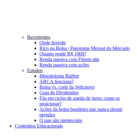
Recorrentes
Onde Investir
Rico na Bolsa | Panorama Mensal do Mercado
Quanto rende R$ 1000?
Renda passiva com Fiis
em alta
Renda passiva com ações
Estudos
Metodologia Buffett
ARCA funciona?
Bolsa vs. corte da Selic
novo
Guia de Dividendos
Fiis em ciclos de queda de juros: como se
posicionar?
Ações da bolsa brasileira que nunca deram
prejuízo
O que são memecoins
Conteúdos Educacionais