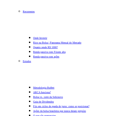
Recorrentes
Onde Investir
Rico na Bolsa | Panorama Mensal do Mercado
Quanto rende R$ 1000?
Renda passiva com Fiis
em alta
Renda passiva com ações
Estudos
Metodologia Buffett
ARCA funciona?
Bolsa vs. corte da Selic
novo
Guia de Dividendos
Fiis em ciclos de queda de juros: como se posicionar?
Ações da bolsa brasileira que nunca deram prejuízo
O que são memecoins