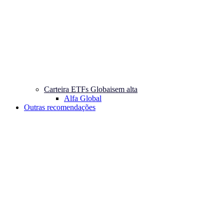
Carteira ETFs Globais
em alta
Alfa Global
Outras recomendações