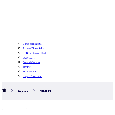
O que é renda fixa
Tesouro Direto Selic
CDB ou Tesouro Direto
LCI e LCA
Bolsa de Valores
Trading
Melhores FIIs
O que é Taxa Selic
Ações
SIMH3