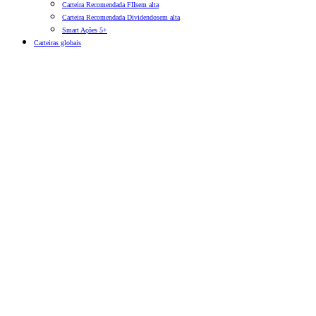
Carteira Recomendada FIIs
em alta
Carteira Recomendada Dividendos
em alta
Smart Ações 5+
Carteiras globais