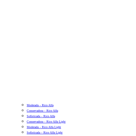
Moderada – Rico Alfa
Conservadora – Rico Alfa
Sofisticada – Rico Alfa
Conservadora – Rico Alfa Light
Moderada – Rico Alfa Light
Sofisticada – Rico Alfa Light