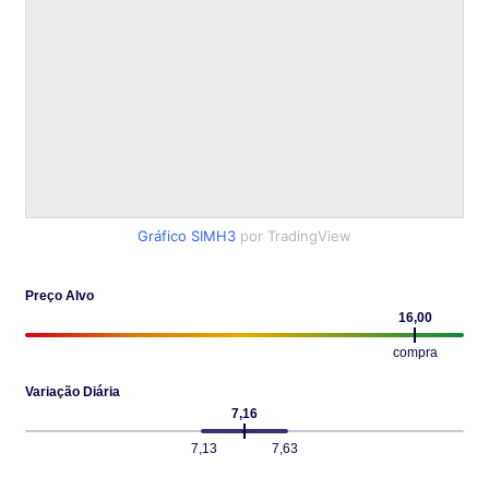
Gráfico SIMH3
por TradingView
Preço Alvo
16,00
compra
Variação Diária
7,16
7,13
7,63