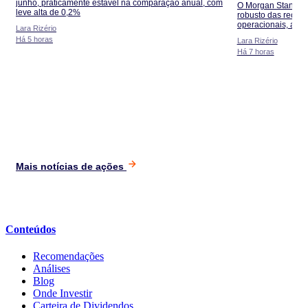
quase 8%?
junho, praticamente estável na comparação anual, com
O Morgan Stanley 
leve alta de 0,2%
robusto das recei
operacionais, a Sm
Lara Rizério
abaixo da linha do
Há 5 horas
Lara Rizério
Há 7 horas
Mais notícias de ações
Conteúdos
Recomendações
Análises
Blog
Onde Investir
Carteira de Dividendos