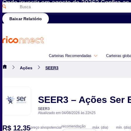
Onde investir em agosto de 2026? Confira as 
Pesquisar
Rico
por:
Baixar Relatório
Carteiras Recomendadas
Carteiras glob
Ações
SEER3
SEER3 – Ações Ser 
SEER3
Atualizado em 04/08/2026 às 22h25
R$ 12,35
recomendação
preço alvo
potencial
máx. (dia)
mín. (dia)