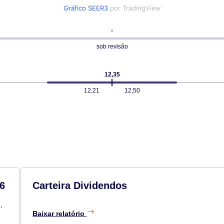
Gráfico SEER3
por TradingView
-
sob revisão
12,35
12,21
12,50
6
Carteira Dividendos
,
Baixar relatório