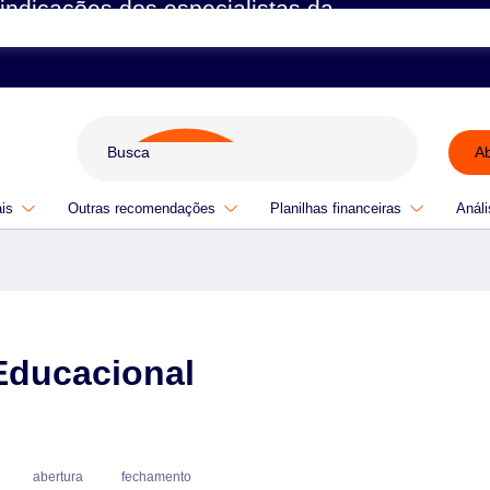
indicações dos especialistas da
A
ais
Outras recomendações
Planilhas financeiras
Análi
Educacional
abertura
fechamento