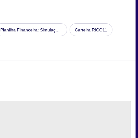
Planilha Financeira: Simulação
Carteira RICO11
de Patrimônio Futuro