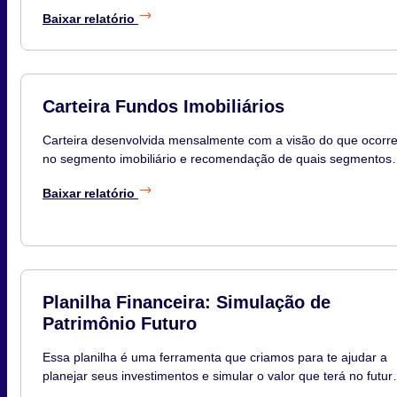
Baixar relatório
Carteira Fundos Imobiliários
Carteira desenvolvida mensalmente com a visão do que ocorr
no segmento imobiliário e recomendação de quais segmentos
você deve ter na sua carteira com a porcentagem de posição 
Baixar relatório
os principais ativos do segmento para compor a sua posição.
Disponível no 5º dia útil do mês.
Planilha Financeira: Simulação de
Patrimônio Futuro
Essa planilha é uma ferramenta que criamos para te ajudar a
planejar seus investimentos e simular o valor que terá no futur
de acordo com seus investimentos, aportes e tempo investidos