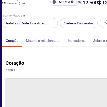
-
-
R$ 12,50
R$ 12
Sob revisão
0%
variação (dia)
recomendado em
Relatório Onde Investir em
Carteira Dividendos
Ca
Agosto de 2026
Cotação
Materiais relacionados
Indicadores
Sobre a
Cotação
SEER3