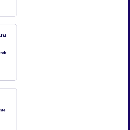
ara
stir
nte