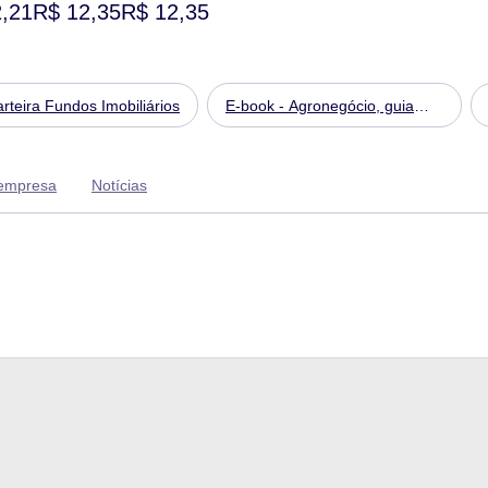
,21
R$ 12,35
R$ 12,35
rteira Fundos Imobiliários
E-book - Agronegócio, guia
completo para começar a
investir em 2024
 empresa
Notícias