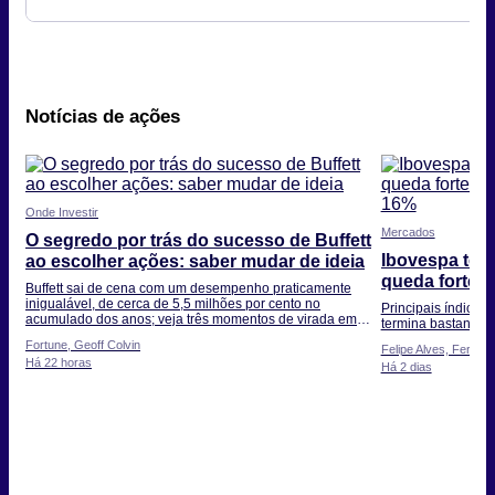
Notícias de ações
Onde Investir
Mercados
O segredo por trás do sucesso de Buffett
Ibovespa ter
ao escolher ações: saber mudar de ideia
queda forte d
Buffett sai de cena com um desempenho praticamente
de 16%
inigualável, de cerca de 5,5 milhões por cento no
Principais índice
acumulado dos anos; veja três momentos de virada em
termina bastante po
sua carreira
Fortune, Geoff Colvin
Felipe Alves, Fernan
Há 22 horas
Há 2 dias