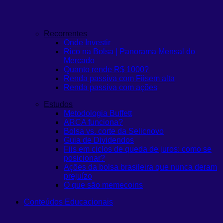
Recorrentes
Onde Investir
Rico na Bolsa | Panorama Mensal do
Mercado
Quanto rende R$ 1000?
Renda passiva com Fiis
em alta
Renda passiva com ações
Estudos
Metodologia Buffett
ARCA funciona?
Bolsa vs. corte da Selic
novo
Guia de Dividendos
Fiis em ciclos de queda de juros: como se
posicionar?
Ações da bolsa brasileira que nunca deram
prejuízo
O que são memecoins
Conteúdos Educacionais