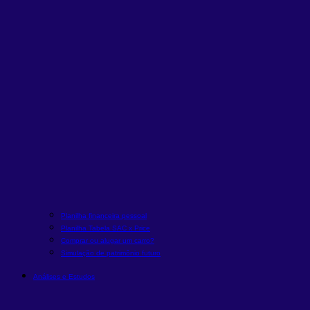
Planilha financeira pessoal
Planilha Tabela SAC x Price
Comprar ou alugar um carro?
Simulação de patrimônio futuro
Análises e Estudos