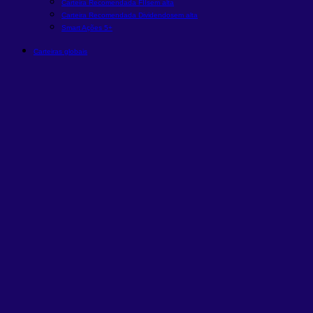
Carteira Recomendada FIIs
em alta
Carteira Recomendada Dividendos
em alta
Smart Ações 5+
Carteiras globais