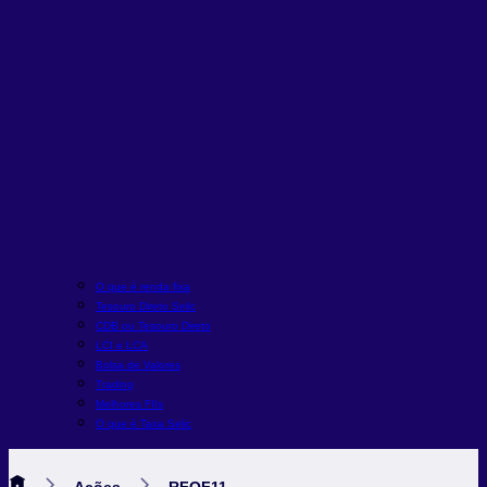
O que é renda fixa
Tesouro Direto Selic
CDB ou Tesouro Direto
LCI e LCA
Bolsa de Valores
Trading
Melhores FIIs
O que é Taxa Selic
Ações
RFOF11