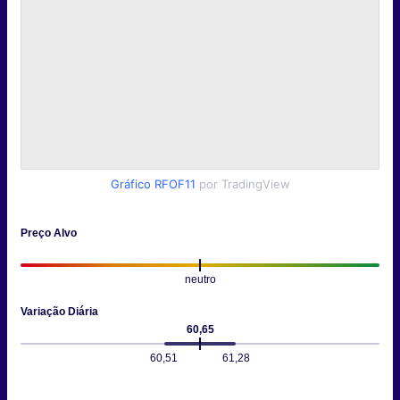
Gráfico RFOF11
por TradingView
Preço Alvo
neutro
Variação Diária
60,65
60,51
61,28