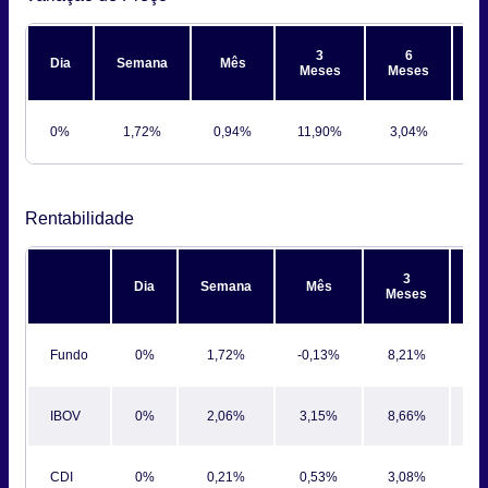
3
6
Dia
Semana
Mês
Meses
Meses
M
0%
1,72%
0,94%
11,90%
3,04%
-
Rentabilidade
3
Dia
Semana
Mês
Meses
M
Fundo
0%
1,72%
-0,13%
8,21%
-3
IBOV
0%
2,06%
3,15%
8,66%
9
CDI
0%
0,21%
0,53%
3,08%
6