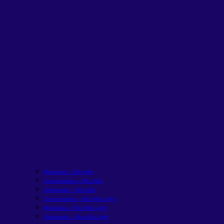
Moderada – Rico Alfa
Conservadora – Rico Alfa
Sofisticada – Rico Alfa
Conservadora – Rico Alfa Light
Moderada – Rico Alfa Light
Sofisticada – Rico Alfa Light