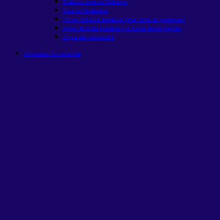
Bolsa vs. corte da Selic
novo
Guia de Dividendos
Fiis em ciclos de queda de juros: como se posicionar?
Ações da bolsa brasileira que nunca deram prejuízo
O que são memecoins
Conteúdos Educacionais