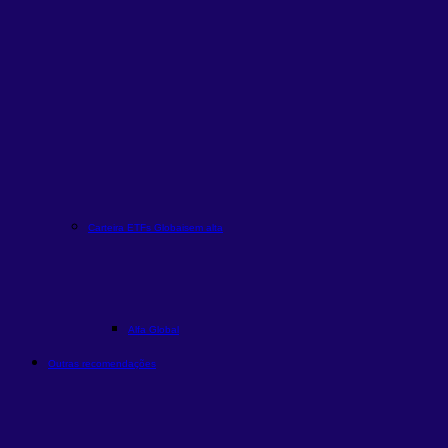
Carteira ETFs Globais
em alta
Alfa Global
Outras recomendações