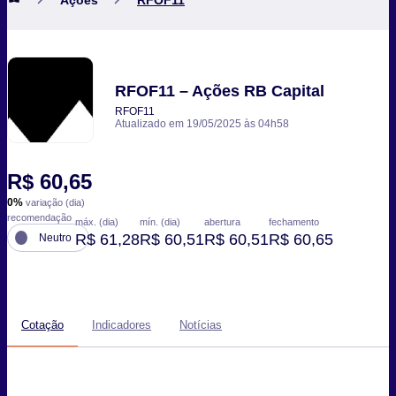
RFOF11 – Ações RB Capital
RFOF11
Atualizado em 19/05/2025 às 04h58
R$ 60,65
0%
variação (dia)
recomendação
máx. (dia)
mín. (dia)
abertura
fechamento
R$ 61,28
R$ 60,51
R$ 60,51
R$ 60,65
Neutro
Cotação
Indicadores
Notícias