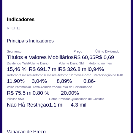
Indicadores
RFOF11
Principais Indicadores
Segmento
Preço
Último Dividendo
Títulos e Valores Mobiliários
R$ 60,65
R$ 0,69
Dividendo Yield
Volume Diário
Volume Diário 3M
Retorno no mês
15,46 %
R$ 691.7 mil
R$ 326.8 mil
0,94%
Retorno 3 meses
Retorno 6 meses
Retorno 12 meses
PV/P
Participação no IFIX
11,90%
3,04%
8,89%
0,86
-
Valor Patrimonial
Taxa Administracao
Taxa de Performance
R$ 75.5 mi
0,80 %
20,00%
Público Alvo
Cotas Emitidas
Quantidade de Cotistas
Não Há Restrição
1.1 mi
4.3 mil
Variação de Preço