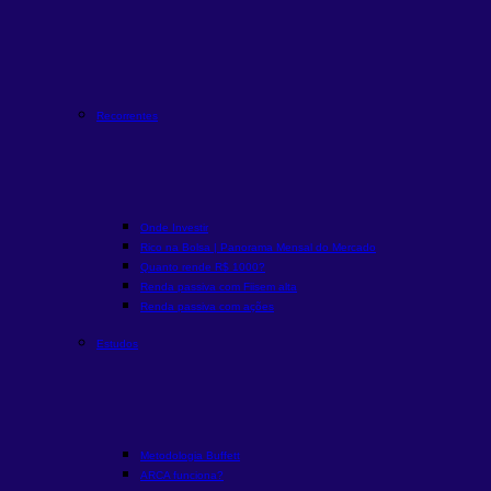
Recorrentes
Onde Investir
Rico na Bolsa | Panorama Mensal do Mercado
Quanto rende R$ 1000?
Renda passiva com Fiis
em alta
Renda passiva com ações
Estudos
Metodologia Buffett
ARCA funciona?