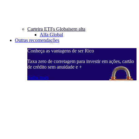
Carteira ETFs Globais
em alta
Alfa Global
Outras recomendações
Conheça as vantagens de ser Rico
C
ações, cartão
Taxa zero de corretagem para investir em ações, cartão
T
de crédito sem anuidade e +
d
Saiba mais
S