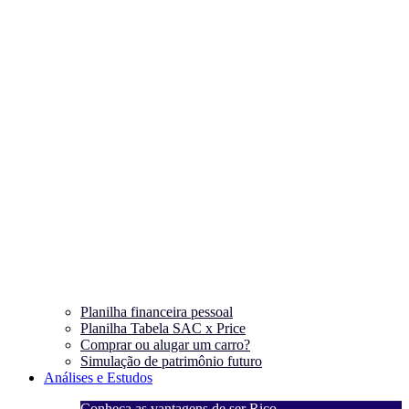
Planilha financeira pessoal
Planilha Tabela SAC x Price
Comprar ou alugar um carro?
Simulação de patrimônio futuro
Análises e Estudos
Conheça as vantagens de ser Rico
C