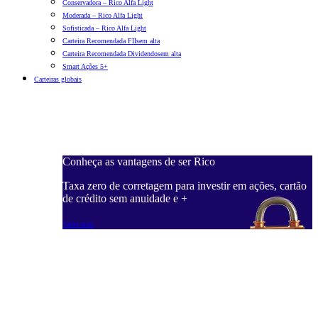
Conservadora – Rico Alfa Light
Moderada – Rico Alfa Light
Sofisticada – Rico Alfa Light
Carteira Recomendada FIIs
em alta
Carteira Recomendada Dividendos
em alta
Smart Ações 5+
Carteiras globais
Conheça as vantagens de ser Rico
C
ações, cartão
Taxa zero de corretagem para investir em ações, cartão
T
de crédito sem anuidade e +
d
Saiba mais
S