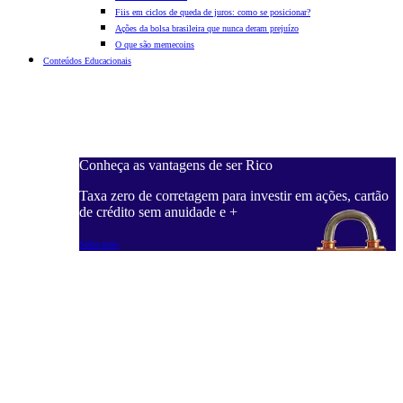
Fiis em ciclos de queda de juros: como se posicionar?
Ações da bolsa brasileira que nunca deram prejuízo
O que são memecoins
Conteúdos Educacionais
Conheça as vantagens de ser Rico
C
ações, cartão
Taxa zero de corretagem para investir em ações, cartão
T
de crédito sem anuidade e +
d
Saiba mais
S