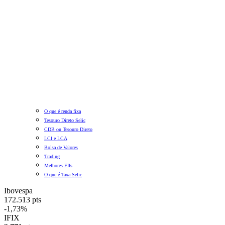
O que é renda fixa
Tesouro Direto Selic
CDB ou Tesouro Direto
LCI e LCA
Bolsa de Valores
Trading
Melhores FIIs
O que é Taxa Selic
Ibovespa
172.513 pts
-1,73%
IFIX