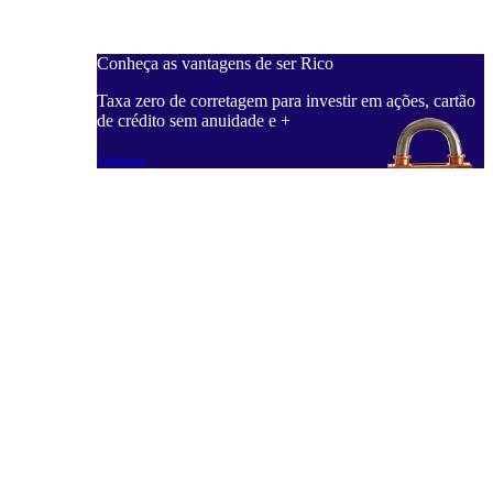
Conheça as vantagens de ser Rico
C
ações, cartão
Taxa zero de corretagem para investir em ações, cartão
T
de crédito sem anuidade e +
d
Saiba mais
S