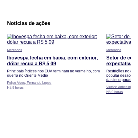
Notícias de ações
Mercados
Mercados
Ibovespa fecha em baixa, com exterior;
Setor de con
dólar recua a R$ 5,09
expectativas 
Principais índices nos EUA terminam no vermelho, com
Restrições no créd
guerra no Oriente Médio
popular desaceler
das incorporadora
Felipe Alves, Fernando Lopes
Victória Anhesini
Há 8 horas
Há 9 horas