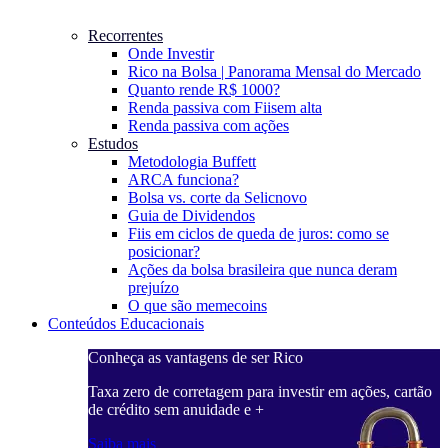
Recorrentes
Onde Investir
Rico na Bolsa | Panorama Mensal do Mercado
Quanto rende R$ 1000?
Renda passiva com Fiis
em alta
Renda passiva com ações
Estudos
Metodologia Buffett
ARCA funciona?
Bolsa vs. corte da Selic
novo
Guia de Dividendos
Fiis em ciclos de queda de juros: como se
posicionar?
Ações da bolsa brasileira que nunca deram
prejuízo
O que são memecoins
Conteúdos Educacionais
Conheça as vantagens de ser Rico
C
ações, cartão
Taxa zero de corretagem para investir em ações, cartão
T
de crédito sem anuidade e +
d
Saiba mais
S