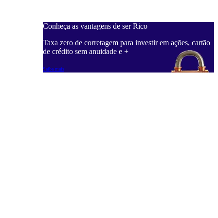
Conheça as vantagens de ser Rico
C
ações, cartão
Taxa zero de corretagem para investir em ações, cartão
T
de crédito sem anuidade e +
d
Saiba mais
S