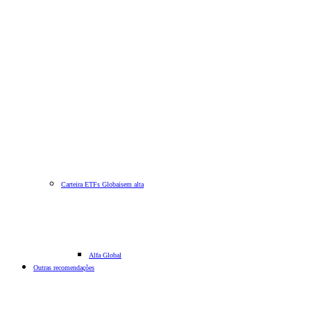
Carteira ETFs Globais
em alta
Alfa Global
Outras recomendações