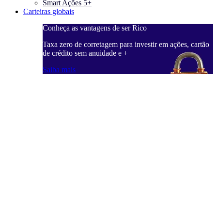
Smart Ações 5+
Carteiras globais
Conheça as vantagens de ser Rico
C
ações, cartão
Taxa zero de corretagem para investir em ações, cartão
T
de crédito sem anuidade e +
d
Saiba mais
S