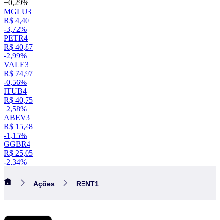
+0,29%
MGLU3
R$ 4,40
-3,72%
PETR4
R$ 40,87
-2,99%
VALE3
R$ 74,97
-0,56%
ITUB4
R$ 40,75
-2,58%
ABEV3
R$ 15,48
-1,15%
GGBR4
R$ 25,05
-2,34%
Ações
RENT1