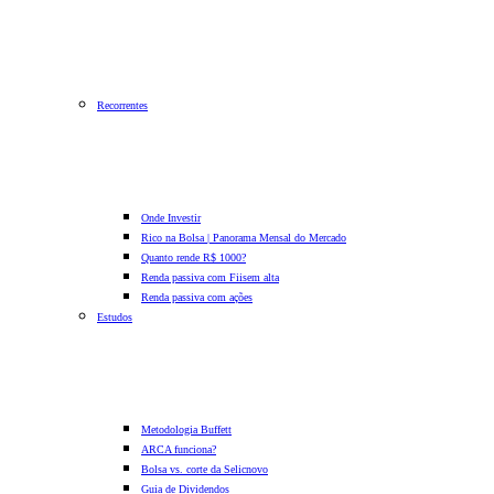
Recorrentes
Onde Investir
Rico na Bolsa | Panorama Mensal do Mercado
Quanto rende R$ 1000?
Renda passiva com Fiis
em alta
Renda passiva com ações
Estudos
Metodologia Buffett
ARCA funciona?
Bolsa vs. corte da Selic
novo
Guia de Dividendos