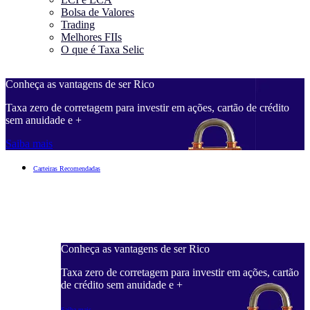
Bolsa de Valores
Trading
Melhores FIIs
O que é Taxa Selic
Conheça as vantagens de ser Rico
C
Taxa zero de corretagem para investir em ações, cartão de crédito
T
sem anuidade e +
s
Saiba mais
S
Carteiras Recomendadas
Conheça as vantagens de ser Rico
C
ações, cartão
Taxa zero de corretagem para investir em ações, cartão
T
de crédito sem anuidade e +
d
Saiba mais
S