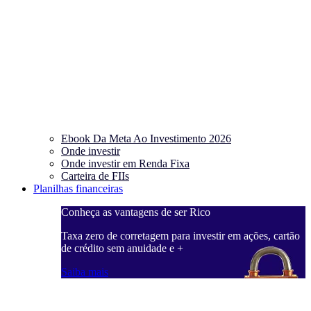
Ebook Da Meta Ao Investimento 2026
Onde investir
Onde investir em Renda Fixa
Carteira de FIIs
Planilhas financeiras
Conheça as vantagens de ser Rico
C
ações, cartão
Taxa zero de corretagem para investir em ações, cartão
T
de crédito sem anuidade e +
d
Saiba mais
S