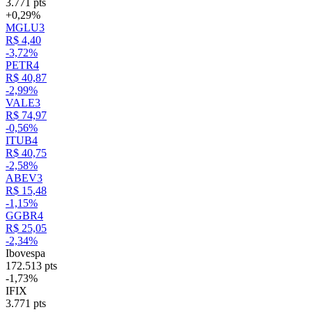
3.771 pts
+0,29%
MGLU3
R$ 4,40
-3,72%
PETR4
R$ 40,87
-2,99%
VALE3
R$ 74,97
-0,56%
ITUB4
R$ 40,75
-2,58%
ABEV3
R$ 15,48
-1,15%
GGBR4
R$ 25,05
-2,34%
Ibovespa
172.513 pts
-1,73%
IFIX
3.771 pts