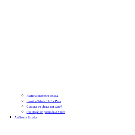
Planilha financeira pessoal
Planilha Tabela SAC x Price
Comprar ou alugar um carro?
Simulação de patrimônio futuro
Análises e Estudos