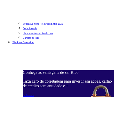
Ebook Da Meta Ao Investimento 2026
Onde investir
Onde investir em Renda Fixa
Carteira de FIIs
Planilhas financeiras
Conheça as vantagens de ser Rico
C
ações, cartão
Taxa zero de corretagem para investir em ações, cartão
T
de crédito sem anuidade e +
d
Saiba mais
S