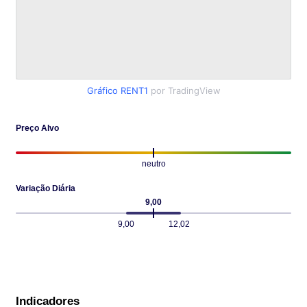
Gráfico RENT1
por TradingView
Preço Alvo
neutro
Variação Diária
9,00
9,00
12,02
Indicadores