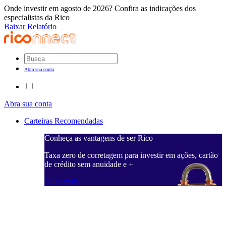
Onde investir em agosto de 2026? Confira as indicações dos
especialistas da Rico
Baixar Relatório
Abra sua conta
Abra sua conta
Carteiras Recomendadas
Conheça as vantagens de ser Rico
C
ações, cartão
Taxa zero de corretagem para investir em ações, cartão
T
de crédito sem anuidade e +
d
Saiba mais
S