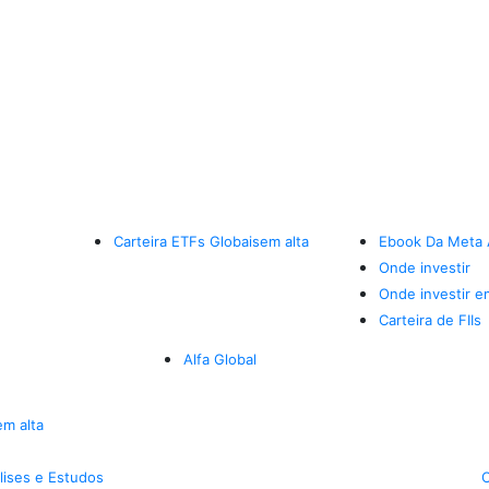
Carteira ETFs Globais
em alta
Ebook Da Meta 
Onde investir
Onde investir e
Carteira de FIIs
Alfa Global
em alta
lises e Estudos
C