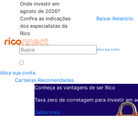
Onde investir em
agosto de 2026?
Confira as indicações
Baixar Relatório
dos especialistas da
Rico
Abra sua conta
Abra sua conta
Carteiras Recomendadas
Conheça as vantagens de ser Rico
Taxa zero de corretagem para investir em a
Saiba mais