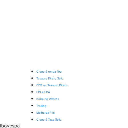
O que é renda fixa
Tesouro Direto Selic
CDB ou Tesouro Direto
LCI e LCA
Bolsa de Valores
Trading
Melhores FIIs
O que é Taxa Selic
Ibovespa