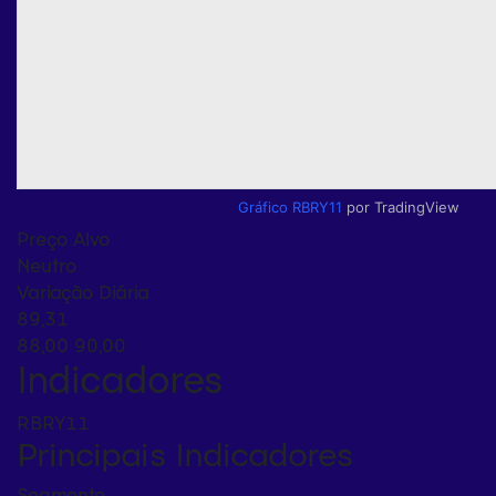
Gráfico RBRY11
por TradingView
Preço Alvo
Neutro
Variação Diária
89,31
88,00
90,00
Indicadores
RBRY11
Principais Indicadores
Segmento