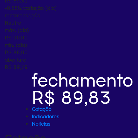
R$ 89,31
-0,58%
variação (dia)
recomendação
Neutro
máx. (dia)
R$ 90,00
mín. (dia)
R$ 88,00
abertura
R$ 89,79
fechamento
R$ 89,83
Cotação
Indicadores
Notícias
Cotação