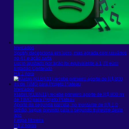
Mercados
Spotify decepciona em lucro, mas agrada com usuários
no 4T e ação salta
Lucro ajustado por ação foi equivalente a 1,76 euro
Estadão Conteúdo
Há 1 hora
Mercados
Klabin (KLBN11) recebe primeiro aporte de R$ 800 mi
de TIMO para Projeto Plateau
Aporte da segunda parcela, no montante de R$ 1,0
bilhão, segue previsto para o segundo trimestre deste
ano
Felipe Moreira
Há 2 horas