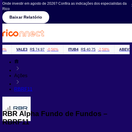
Onde investir em agosto de 2026? Confira as indicações dos especialistas da
Rico
Baixar Relatório
%
VALE3
R$ 74,97
-0,56%
ITUB4
R$ 40,75
-2,58%
ABEV3
R$
Ações
RBRF11
RBR Alpha Fundo de Fundos –
RBRF11