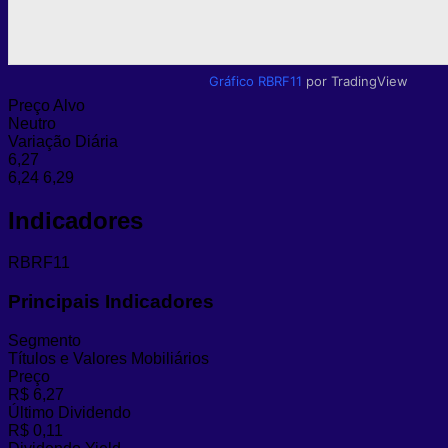
Gráfico RBRF11
por TradingView
Preço Alvo
Neutro
Variação Diária
6,27
6,24
6,29
Indicadores
RBRF11
Principais Indicadores
Segmento
Títulos e Valores Mobiliários
Preço
R$ 6,27
Último Dividendo
R$ 0,11