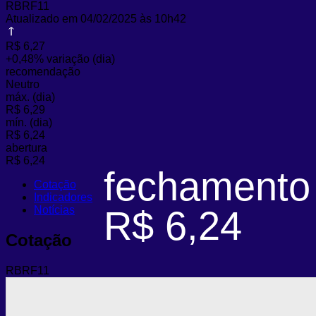
RBRF11
Atualizado em 04/02/2025 às 10h42
R$ 6,27
+0,48%
variação (dia)
recomendação
Neutro
máx. (dia)
R$ 6,29
mín. (dia)
R$ 6,24
abertura
R$ 6,24
fechamento
Cotação
Indicadores
Notícias
R$ 6,24
Cotação
RBRF11