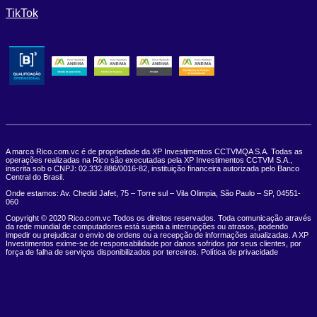
TikTok
A marca Rico.com.vc é de propriedade da XP Investimentos CCTVMQA S.A. Todas as
operações realizadas na Rico são executadas pela XP Investimentos CCTVM S.A.,
inscrita sob o CNPJ: 02.332.886/0016-82, instituição financeira autorizada pelo Banco
Central do Brasil.
Onde estamos: Av. Chedid Jafet, 75 – Torre sul – Vila Olimpia, São Paulo – SP, 04551-
060
Copyright © 2020 Rico.com.vc Todos os direitos reservados. Toda comunicação através
da rede mundial de computadores está sujeita a interrupções ou atrasos, podendo
impedir ou prejudicar o envio de ordens ou a recepção de informações atualizadas. A XP
Investimentos exime-se de responsabilidade por danos sofridos por seus clientes, por
força de falha de serviços disponibilizados por terceiros. Política de privacidade