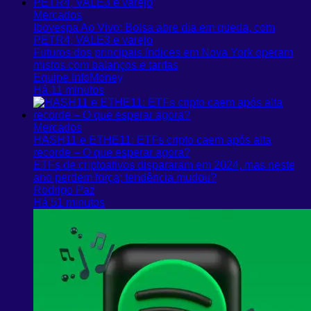
Mercados
Ibovespa Ao Vivo: Bolsa abre dia em queda, com
PETR4, VALE3 e varejo
Futuros dos principais índices em Nova York operam
mistos com balanços e tarifas
Equipe InfoMoney
Há 11 minutos
Mercados
HASH11 e ETHE11: ETFs cripto caem após alta
recorde – O que esperar agora?
ETFs de criptoativos dispararam em 2024, mas neste
ano perdem força; tendência mudou?
Rodrigo Paz
Há 51 minutos