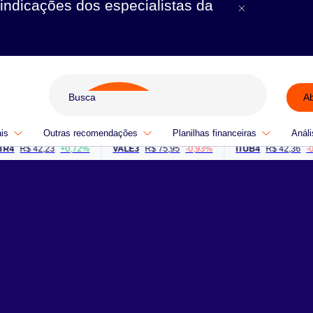
indicações dos especialistas da
A
ais
Outras recomendações
Planilhas financeiras
Análi
R$ 42,23
+0,72%
VALE3
R$ 75,95
-0,93%
ITUB4
R$ 42,36
-0,05%