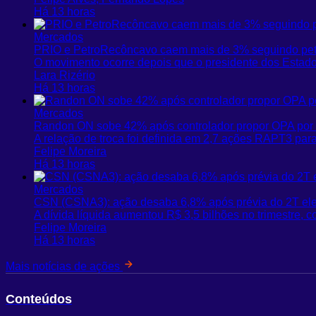
Há 13 horas
Mercados
PRIO e PetroRecôncavo caem mais de 3% seguindo petr
O movimento ocorre depois que o presidente dos Estad
Lara Rizério
Há 13 horas
Mercados
Randon ON sobe 42% após controlador propor OPA por 
A relação de troca foi definida em 2,7 ações RAPT3 p
Felipe Moreira
Há 13 horas
Mercados
CSN (CSNA3): ação desaba 6,8% após prévia do 2T elev
A dívida líquida aumentou R$ 3,5 bilhões no trimestre, c
Felipe Moreira
Há 13 horas
Mais notícias de ações
Conteúdos