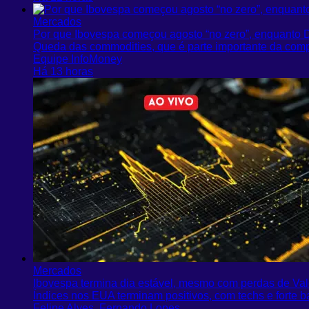
Mercados
Por que Ibovespa começou agosto “no zero”, enquanto 
Queda das commodities, que é parte importante da comp
Equipe InfoMoney
Há 13 horas
Mercados
Ibovespa termina dia estável, mesmo com perdas de Val
Índices nos EUA terminam positivos, com techs e forte ba
Felipe Alves, Fernando Lopes