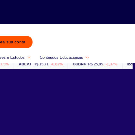
bra sua conta
ses e Estudos
Conteúdos Educacionais
ABEV3
R$ 15,71
-0,82%
GGBR4
R$ 25,95
-1,37%
Ibovespa