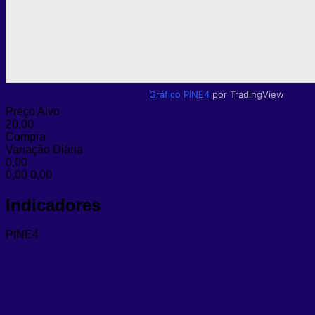
Gráfico PINE4
por TradingView
Preço Alvo
20,00
Compra
Variação Diária
0,00
0,00
0,00
Indicadores
PINE4