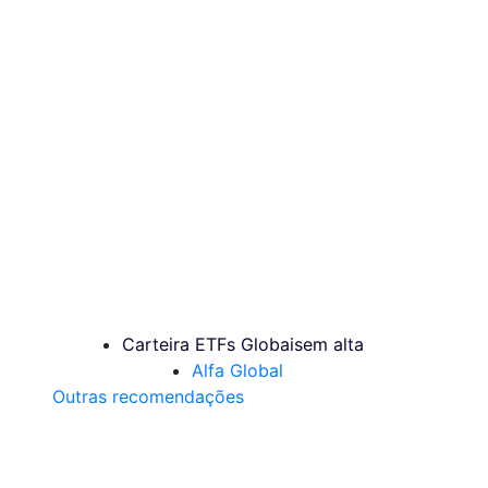
Carteira ETFs Globais
em alta
Alfa Global
Outras recomendações