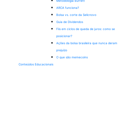
Metodologia Buffett
ARCA funciona?
Bolsa vs. corte da Selic
novo
Guia de Dividendos
Fiis em ciclos de queda de juros: como se
posicionar?
Ações da bolsa brasileira que nunca deram
prejuízo
O que são memecoins
Conteúdos Educacionais