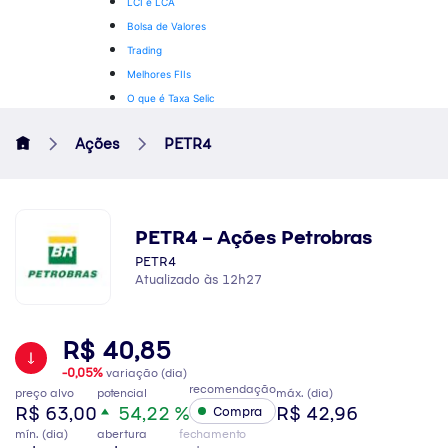
LCI e LCA
Bolsa de Valores
Trading
Melhores FIIs
O que é Taxa Selic
Ações
PETR4
PETR4 – Ações Petrobras
PETR4
Atualizado às 12h27
R$ 40,85
-0,05%
variação (dia)
recomendação
preço alvo
potencial
máx. (dia)
R$ 63,00
54,22 %
R$ 42,96
Compra
mín. (dia)
abertura
fechamento