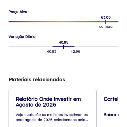
Preço Alvo
63,00
compra
Variação Diária
40,85
40,83
42,96
Materiais relacionados
Relatório Onde Investir em
Carteira 
Agosto de 2026
Baixar rela
Veja quais são os melhores investimentos
para agosto de 2026, selecionados pelo
nosso time de especialistas.