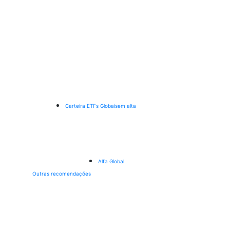
Carteira ETFs Globais
em alta
Alfa Global
Outras recomendações