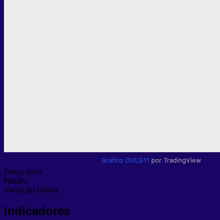
Gráfico OULG11
por TradingView
Preço Alvo
Neutro
Variação Diária
Indicadores