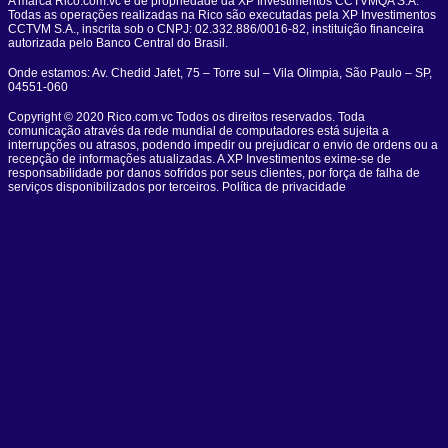
A marca Rico.com.vc é de propriedade da XP Investimentos CCTVMQA S.A.
Todas as operações realizadas na Rico são executadas pela XP Investimentos
CCTVM S.A., inscrita sob o CNPJ: 02.332.886/0016-82, instituição financeira
autorizada pelo Banco Central do Brasil.
Onde estamos: Av. Chedid Jafet, 75 – Torre sul – Vila Olimpia, São Paulo – SP,
04551-060
Copyright © 2020 Rico.com.vc Todos os direitos reservados. Toda
comunicação através da rede mundial de computadores está sujeita a
interrupções ou atrasos, podendo impedir ou prejudicar o envio de ordens ou a
recepção de informações atualizadas. A XP Investimentos exime-se de
responsabilidade por danos sofridos por seus clientes, por força de falha de
serviços disponibilizados por terceiros. Política de privacidade