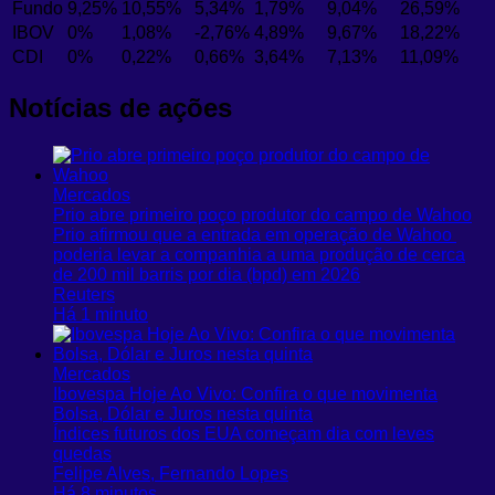
Fundo
9,25%
10,55%
5,34%
1,79%
9,04%
26,59%
IBOV
0%
1,08%
-2,76%
4,89%
9,67%
18,22%
CDI
0%
0,22%
0,66%
3,64%
7,13%
11,09%
Notícias de ações
Mercados
Prio abre primeiro poço produtor do campo de Wahoo
Prio ⁠afirmou ​que ​a entrada em operação de ⁠Wahoo ​
poderia levar a companhia a ​uma produção de cerca
de ​200 ⁠mil barris por dia (bpd) ⁠em 2026
Reuters
Há 1 minuto
Mercados
Ibovespa Hoje Ao Vivo: Confira o que movimenta
Bolsa, Dólar e Juros nesta quinta
Índices futuros dos EUA começam dia com leves
quedas
Felipe Alves, Fernando Lopes
Há 8 minutos