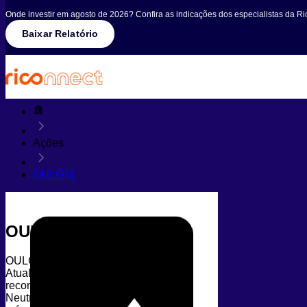
Onde investir em agosto de 2026? Confira as indicações dos especialistas da Ri
Baixar Relatório
Ações
OULG11
OULG11
OULG11
Atualizado em 19/03/2026 às 09h14
recomendação
Neutro