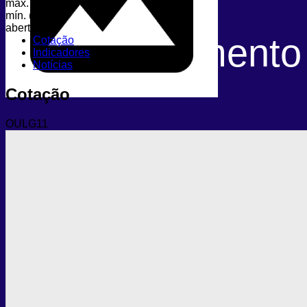
máx. (dia)
mín. (dia)
abertura
fechamento
Cotação
Indicadores
Notícias
Cotação
OULG11