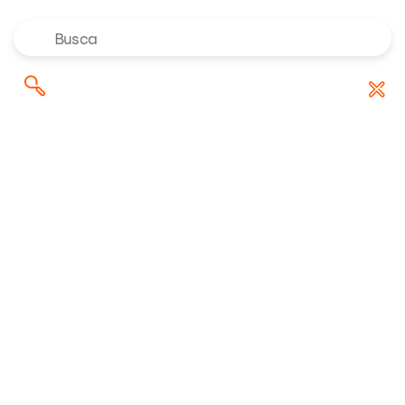
Onde investir em agosto de
Pesquisar
Baixar Relatório
2026? Confira as indicações dos
por:
especialistas da Rico
Ações
OUJP11
OUJP11
OUJP11
Atualizado em 08/04/2025 às 06h11
R$ 73,84
+0,15%
variação (dia)
recomendação
máx. (dia)
mín. (dia)
abertura
fechamento
Neutro