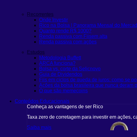
Recorrentes
Onde Investir
Rico na Bolsa | Panorama Mensal do Merca
Quanto rende R$ 1000?
Renda passiva com Fiis
em alta
Renda passiva com ações
Estudos
Metodologia Buffett
ARCA funciona?
Bolsa vs. corte da Selic
novo
Guia de Dividendos
Fiis em ciclos de queda de juros: como se po
Ações da bolsa brasileira que nunca deram p
O que são memecoins
Conteúdos Educacionais
Conheça as vantagens de ser Rico
Taxa zero de corretagem para investir em ações, c
Saiba mais