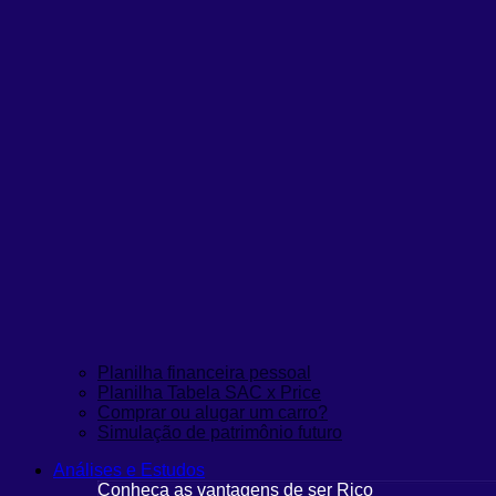
Planilha financeira pessoal
Planilha Tabela SAC x Price
Comprar ou alugar um carro?
Simulação de patrimônio futuro
Análises e Estudos
Conheça as vantagens de ser Rico