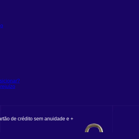
do
sicionar?
rejuízo
artão de crédito sem anuidade e +