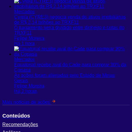
Mercados
Cyrela (CYRE3) negocia venda de ativos imobiliários
de R$ 2,14 bilhões ao TRXF11
O pagamento seria dividido entre dinheiro e cotas do
TRXF11
Felipe Moreira
Há 1 hora
Mercados
Equatorial recebe aval do Cade para comprar 30% da
Copasa
As ações foram alienadas pelo Estado de Minas
Gerais
Felipe Moreira
Há 2 horas
Mais notícias de ações
Conteúdos
Recomendações