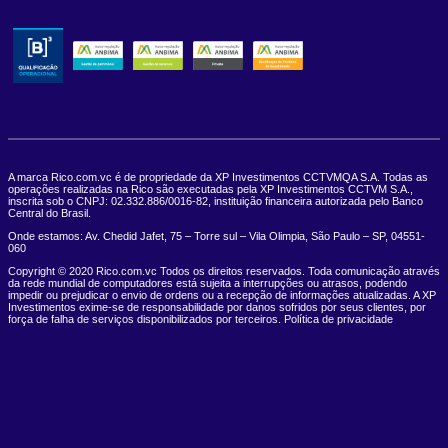
A marca Rico.com.vc é de propriedade da XP Investimentos CCTVMQA S.A. Todas as
operações realizadas na Rico são executadas pela XP Investimentos CCTVM S.A.,
inscrita sob o CNPJ: 02.332.886/0016-82, instituição financeira autorizada pelo Banco
Central do Brasil.
Onde estamos: Av. Chedid Jafet, 75 – Torre sul – Vila Olimpia, São Paulo – SP, 04551-
060
Copyright © 2020 Rico.com.vc Todos os direitos reservados. Toda comunicação através
da rede mundial de computadores está sujeita a interrupções ou atrasos, podendo
impedir ou prejudicar o envio de ordens ou a recepção de informações atualizadas. A XP
Investimentos exime-se de responsabilidade por danos sofridos por seus clientes, por
força de falha de serviços disponibilizados por terceiros. Política de privacidade