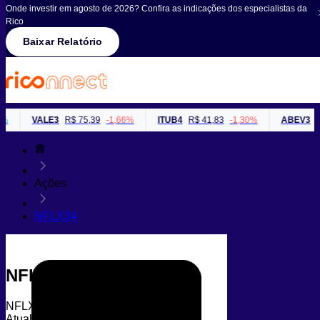
Onde investir em agosto de 2026? Confira as indicações dos especialistas da
Rico
Baixar Relatório
VALE3
R$ 75,39
-1,66%
ITUB4
R$ 41,83
-1,30%
ABEV3
R$
Ações
NFLX34
NFLX34
NFLX34
Atualizado em 06/08/2026 às 10h42