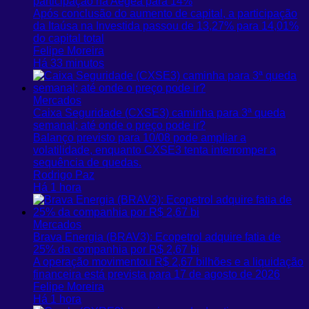
participação na Aegea para 14%
Após conclusão do aumento de capital, a participação
da Itaúsa na Investida passou de 13,27% para 14,01%
do capital total
Felipe Moreira
Há 33 minutos
Mercados
Caixa Seguridade (CXSE3) caminha para 3ª queda
semanal; até onde o preço pode ir?
Balanço previsto para 10/08 pode ampliar a
volatilidade, enquanto CXSE3 tenta interromper a
sequência de quedas.
Rodrigo Paz
Há 1 hora
Mercados
Brava Energia (BRAV3): Ecopetrol adquire fatia de
25% da companhia por R$ 2,67 bi
A operação movimentou R$ 2,67 bilhões e a liquidação
financeira está prevista para 17 de agosto de 2026
Felipe Moreira
Há 1 hora