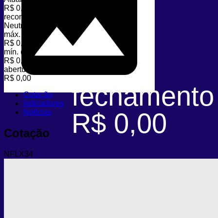
R$ 0,00
recomendação
Neutro
máx. (dia)
R$ 0,00
mín. (dia)
R$ 0,00
abertura
R$ 0,00
fechamento
Cotação
Indicadores
Notícias
R$ 0,00
Cotação
NFLX34