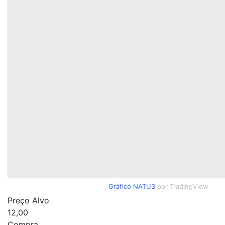
Gráfico NATU3
por TradingView
Preço Alvo
12,00
Compra