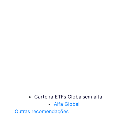
Carteira ETFs Globais
em alta
Alfa Global
Outras recomendações