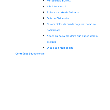
Metodologia Buffett
ARCA funciona?
Bolsa vs. corte da Selic
novo
Guia de Dividendos
Fiis em ciclos de queda de juros: como se
posicionar?
Ações da bolsa brasileira que nunca deram
prejuízo
O que são memecoins
Conteúdos Educacionais