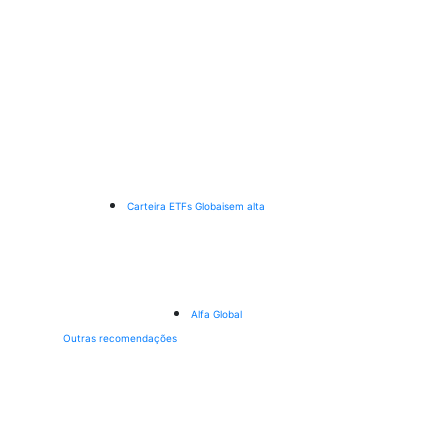
Carteira ETFs Globais
em alta
Alfa Global
Outras recomendações