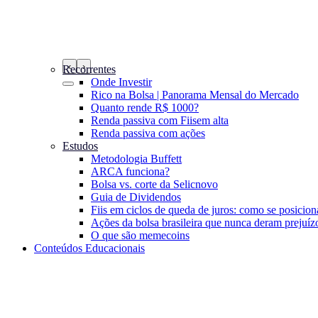
‹
›
Recorrentes
Onde Investir
Rico na Bolsa | Panorama Mensal do Mercado
Quanto rende R$ 1000?
Renda passiva com Fiis
em alta
Renda passiva com ações
Estudos
Metodologia Buffett
ARCA funciona?
Bolsa vs. corte da Selic
novo
Guia de Dividendos
Fiis em ciclos de queda de juros: como se posicion
Ações da bolsa brasileira que nunca deram prejuíz
O que são memecoins
Conteúdos Educacionais