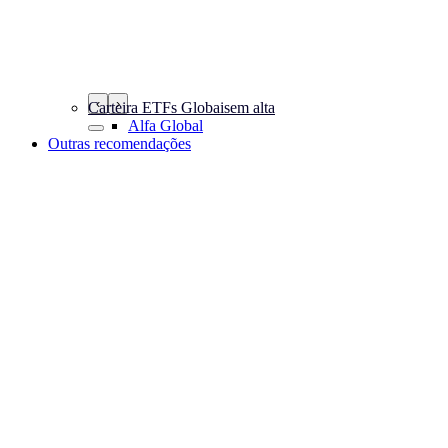
‹
›
Carteira ETFs Globais
em alta
Alfa Global
Outras recomendações