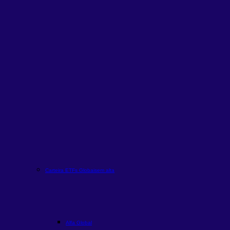
Carteira ETFs Globais
em alta
Alfa Global