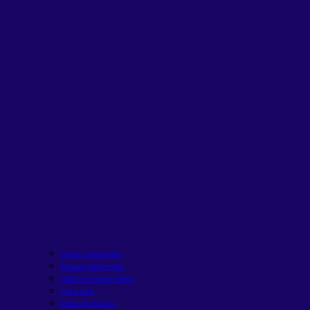
O que é renda fixa
Tesouro Direto Selic
CDB ou Tesouro Direto
LCI e LCA
Bolsa de Valores