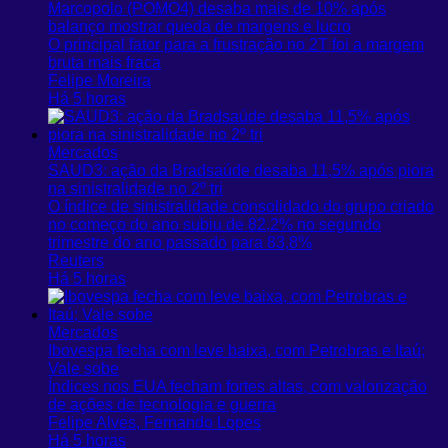
Marcopolo (POMO4) desaba mais de 10% após
balanço mostrar queda de margens e lucro
O principal fator para a frustração no 2T foi a margem
bruta mais fraca
Felipe Moreira
Há 5 horas
Mercados
SAUD3: ação da Bradsaúde desaba 11,5% após piora
na sinistralidade no 2º tri
O índice de sinistralidade consolidado do grupo criado
no começo do ano subiu de 82,2% no segundo
trimestre do ano passado para 83,8%
Reuters
Há 5 horas
Mercados
Ibovespa fecha com leve baixa, com Petrobras e Itaú;
Vale sobe
Índices nos EUA fecham fortes altas, com valorização
de ações de tecnologia e guerra
Felipe Alves, Fernando Lopes
Há 5 horas