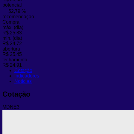
potencial
52,79 %
recomendação
Compra
máx. (dia)
R$ 25,83
mín. (dia)
R$ 24,72
abertura
R$ 25,45
fechamento
R$ 24,91
Cotação
Indicadores
Notícias
Cotação
MDNE3