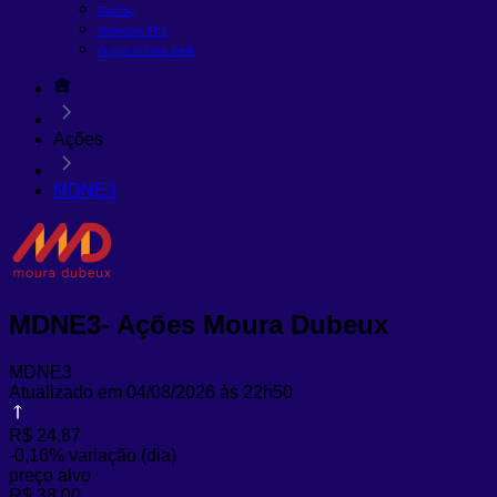
Trading
Melhores FIIs
O que é Taxa Selic
Ações
MDNE3
MDNE3- Ações Moura Dubeux
MDNE3
Atualizado em 04/08/2026 às 22h50
R$ 24,87
-0,16%
variação (dia)
preço alvo
R$ 38,00