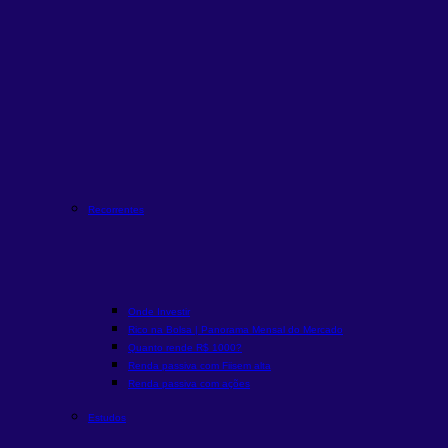
Recorrentes
Onde Investir
Rico na Bolsa | Panorama Mensal do Mercado
Quanto rende R$ 1000?
Renda passiva com Fiis
em alta
Renda passiva com ações
Estudos