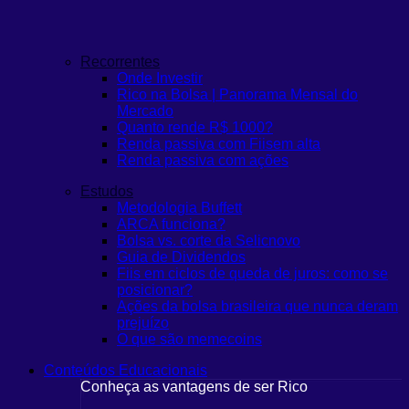
Recorrentes
Onde Investir
Rico na Bolsa | Panorama Mensal do
Mercado
Quanto rende R$ 1000?
Renda passiva com Fiis
em alta
Renda passiva com ações
Estudos
Metodologia Buffett
ARCA funciona?
Bolsa vs. corte da Selic
novo
Guia de Dividendos
Fiis em ciclos de queda de juros: como se
posicionar?
Ações da bolsa brasileira que nunca deram
prejuízo
O que são memecoins
Conteúdos Educacionais
Conheça as vantagens de ser Rico