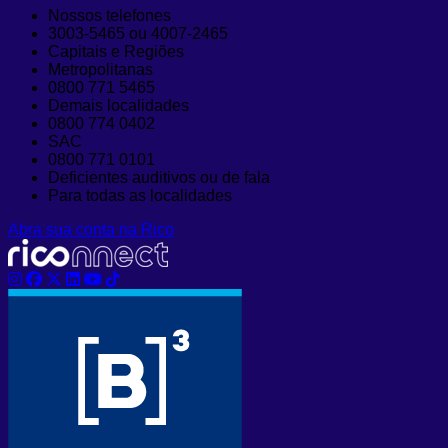
Nossos telefones
3003-5465 ou 4007-2465
Capitais e Regiões
Metropolitanas
0800 771 5465
Demais localidades
0800 774 0402
SAC
0800 771 0101
Deficientes auditivos ou de fala
Para todas as localidades
Abra sua conta na Rico