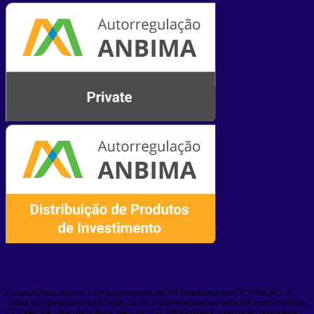
A marca Rico.com.vc é de propriedade da XP Investimentos CCTVMQA S.A.
Todas as operações realizadas na Rico são executadas pela XP Investimentos
CCTVM S.A., inscrita sob o CNPJ: 02.332.886/0016-82, instituição financeira