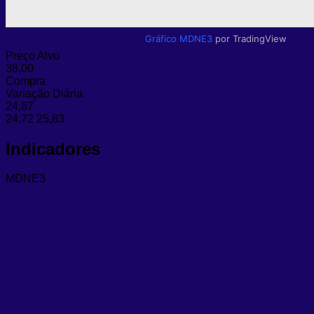
Gráfico MDNE3
por TradingView
Preço Alvo
38,00
Compra
Variação Diária
24,87
24,72
25,83
Indicadores
MDNE3