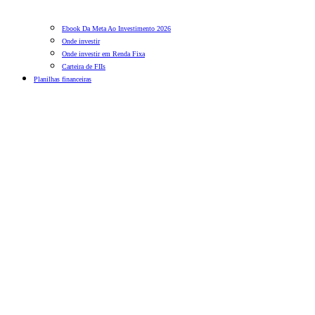
Ebook Da Meta Ao Investimento 2026
Onde investir
Onde investir em Renda Fixa
Carteira de FIIs
Planilhas financeiras