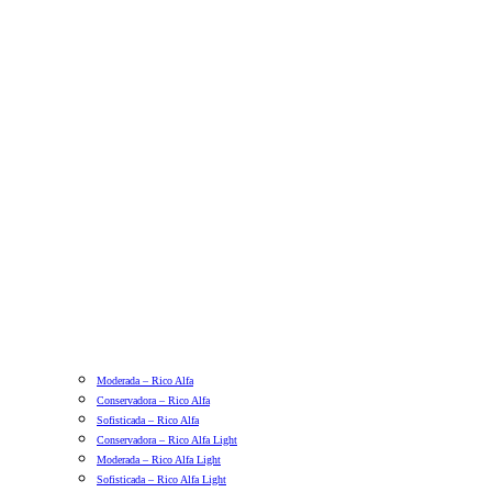
Moderada – Rico Alfa
Conservadora – Rico Alfa
Sofisticada – Rico Alfa
Conservadora – Rico Alfa Light
Moderada – Rico Alfa Light
Sofisticada – Rico Alfa Light