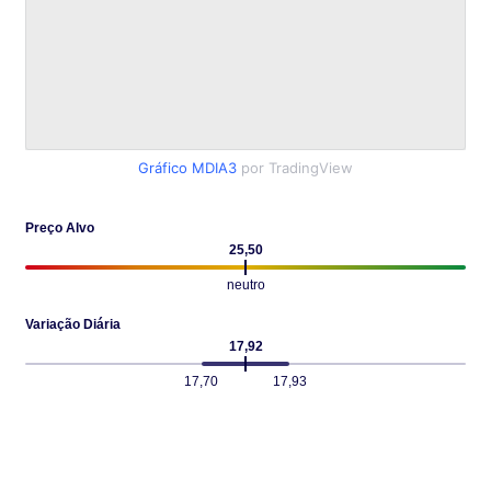
Gráfico MDIA3
por TradingView
Preço Alvo
25,50
neutro
Variação Diária
17,92
17,70
17,93