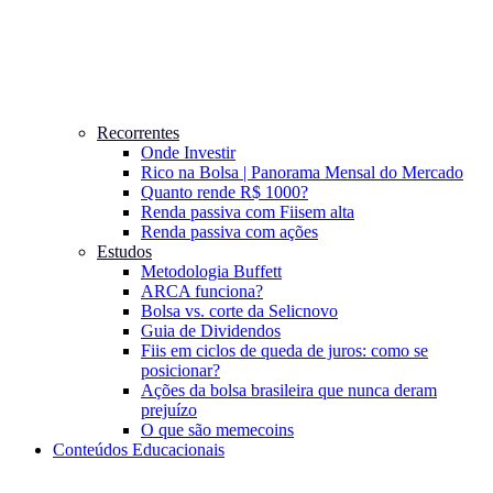
Recorrentes
Onde Investir
Rico na Bolsa | Panorama Mensal do Mercado
Quanto rende R$ 1000?
Renda passiva com Fiis
em alta
Renda passiva com ações
Estudos
Metodologia Buffett
ARCA funciona?
Bolsa vs. corte da Selic
novo
Guia de Dividendos
Fiis em ciclos de queda de juros: como se
posicionar?
Ações da bolsa brasileira que nunca deram
prejuízo
O que são memecoins
Conteúdos Educacionais