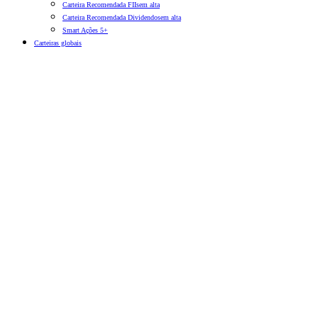
Carteira Recomendada FIIs
em alta
Carteira Recomendada Dividendos
em alta
Smart Ações 5+
Carteiras globais