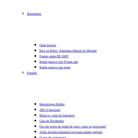
Recorrentes
Onde Investir
Rico na Bolsa | Panorama Mensal do Mercado
Quanto rende R$ 1000?
Renda passiva com Fiis
em alta
Renda passiva com ações
Estudos
Metodologia Buffett
ARCA funciona?
Bolsa vs. corte da Selic
novo
Guia de Dividendos
Fiis em ciclos de queda de juros: como se posicionar?
Ações da bolsa brasileira que nunca deram prejuízo
O que são memecoins