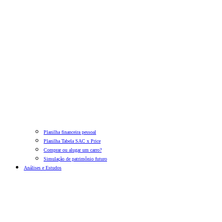
Planilha financeira pessoal
Planilha Tabela SAC x Price
Comprar ou alugar um carro?
Simulação de patrimônio futuro
Análises e Estudos