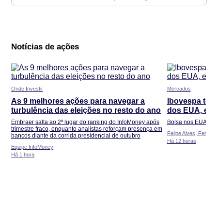
Notícias de ações
Onde Investir
Mercados
As 9 melhores ações para navegar a
Ibovespa ter
turbulência das eleições no resto do ano
dos EUA, e s
Embraer salta ao 2º lugar do ranking do InfoMoney após
Bolsa nos EUA não
trimestre fraco, enquanto analistas reforçam presença em
Felipe Alves, Fernan
bancos diante da corrida presidencial de outubro
Há 12 horas
Equipe InfoMoney
Há 1 hora