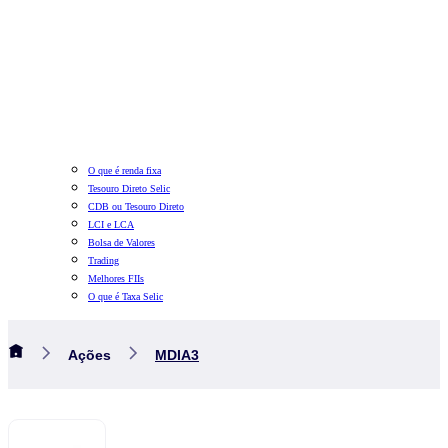
O que é renda fixa
Tesouro Direto Selic
CDB ou Tesouro Direto
LCI e LCA
Bolsa de Valores
Trading
Melhores FIIs
O que é Taxa Selic
Ações
MDIA3