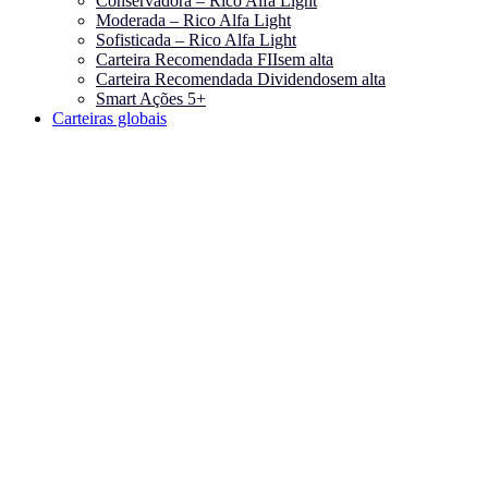
Conservadora – Rico Alfa Light
Moderada – Rico Alfa Light
Sofisticada – Rico Alfa Light
Carteira Recomendada FIIs
em alta
Carteira Recomendada Dividendos
em alta
Smart Ações 5+
Carteiras globais