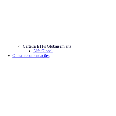
Carteira ETFs Globais
em alta
Alfa Global
Outras recomendações