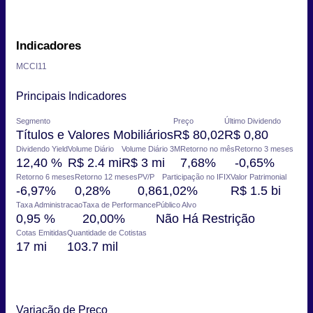
Indicadores
MCCI11
Principais Indicadores
Segmento
Preço
Último Dividendo
Títulos e Valores Mobiliários
R$ 80,02
R$ 0,80
Dividendo Yield
Volume Diário
Volume Diário 3M
Retorno no mês
Retorno 3 meses
12,40 %
R$ 2.4 mi
R$ 3 mi
7,68%
-0,65%
Retorno 6 meses
Retorno 12 meses
PV/P
Participação no IFIX
Valor Patrimonial
-6,97%
0,28%
0,86
1,02%
R$ 1.5 bi
Taxa Administracao
Taxa de Performance
Público Alvo
0,95 %
20,00%
Não Há Restrição
Cotas Emitidas
Quantidade de Cotistas
17 mi
103.7 mil
Variação de Preço