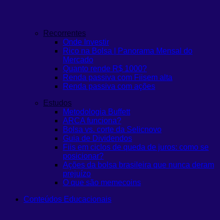
Recorrentes
Onde Investir
Rico na Bolsa | Panorama Mensal do
Mercado
Quanto rende R$ 1000?
Renda passiva com Fiis
em alta
Renda passiva com ações
Estudos
Metodologia Buffett
ARCA funciona?
Bolsa vs. corte da Selic
novo
Guia de Dividendos
Fiis em ciclos de queda de juros: como se
posicionar?
Ações da bolsa brasileira que nunca deram
prejuízo
O que são memecoins
Conteúdos Educacionais