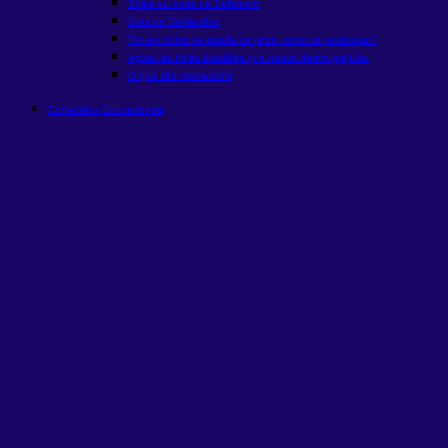
Bolsa vs. corte da Selic
novo
Guia de Dividendos
Fiis em ciclos de queda de juros: como se posicionar?
Ações da bolsa brasileira que nunca deram prejuízo
O que são memecoins
Conteúdos Educacionais