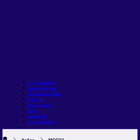
O que é renda fixa
Tesouro Direto Selic
CDB ou Tesouro Direto
LCI e LCA
Bolsa de Valores
Trading
Melhores FIIs
O que é Taxa Selic
Ações
MCCI11