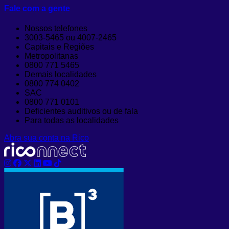
Fale com a gente
Nossos telefones
3003-5465 ou 4007-2465
Capitais e Regiões
Metropolitanas
0800 771 5465
Demais localidades
0800 774 0402
SAC
0800 771 0101
Deficientes auditivos ou de fala
Para todas as localidades
Abra sua conta na Rico