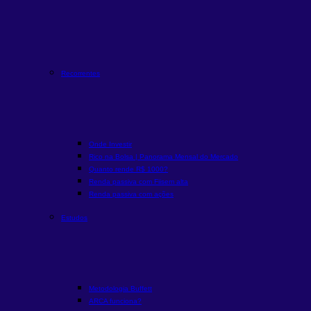
Recorrentes
Onde Investir
Rico na Bolsa | Panorama Mensal do Mercado
Quanto rende R$ 1000?
Renda passiva com Fiis
em alta
Renda passiva com ações
Estudos
Metodologia Buffett
ARCA funciona?