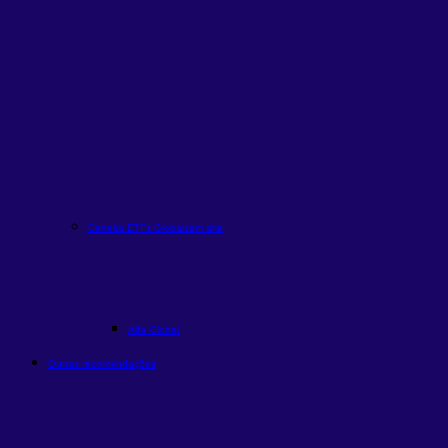
Carteira ETFs Globais
em alta
Alfa Global
Outras recomendações