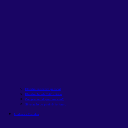
Planilha financeira pessoal
Planilha Tabela SAC x Price
Comprar ou alugar um carro?
Simulação de patrimônio futuro
Análises e Estudos