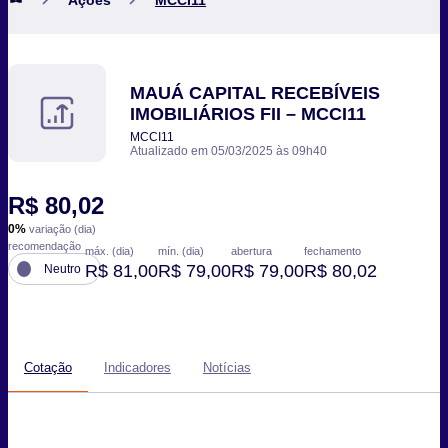
MAUÁ CAPITAL RECEBÍVEIS
IMOBILIÁRIOS FII – MCCI11
MCCI11
Atualizado em 05/03/2025 às 09h40
R$ 80,02
0%
variação (dia)
recomendação
máx. (dia)
mín. (dia)
abertura
fechamento
R$ 81,00
R$ 79,00
R$ 79,00
R$ 80,02
Neutro
Cotação
Indicadores
Notícias