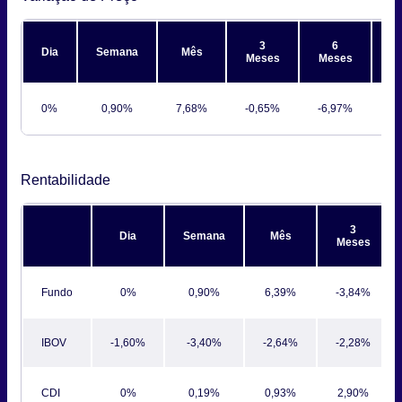
3
6
Dia
Semana
Mês
Meses
Meses
M
0%
0,90%
7,68%
-0,65%
-6,97%
-6
Rentabilidade
3
Dia
Semana
Mês
Meses
Fundo
0%
0,90%
6,39%
-3,84%
IBOV
-1,60%
-3,40%
-2,64%
-2,28%
CDI
0%
0,19%
0,93%
2,90%