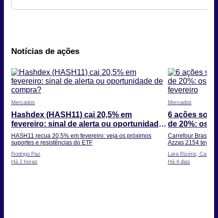
Notícias de ações
Mercados
Mercados
Hashdex (HASH11) cai 20,5% em
6 ações sobe
fevereiro: sinal de alerta ou oportunidade
de 20%: os d
de compra?
fevereiro
HASH11 recua 20,5% em fevereiro: veja os próximos
Carrefour Brasil s
suportes e resistências do ETF
Azzas 2154 teve a
Rodrigo Paz
Lara Rizério, Camill
Há 2 horas
Há 4 dias