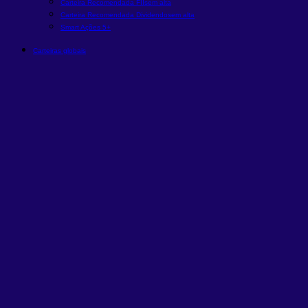
Carteira Recomendada FIIs
em alta
Carteira Recomendada Dividendos
em alta
Smart Ações 5+
Carteiras globais