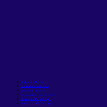
Moderada – Rico Alfa
Conservadora – Rico Alfa
Sofisticada – Rico Alfa
Conservadora – Rico Alfa Light
Moderada – Rico Alfa Light
Sofisticada – Rico Alfa Light