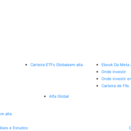
Carteira ETFs Globais
em alta
Ebook Da Meta 
Onde investir
Onde investir e
Carteira de FIIs
Alfa Global
em alta
lises e Estudos
C