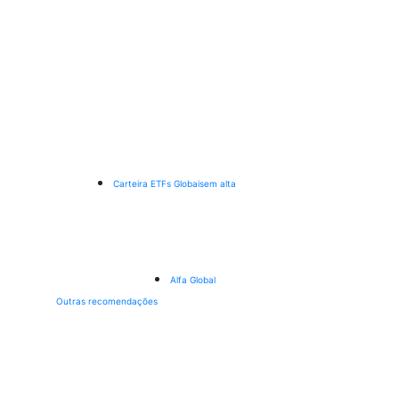
Carteira ETFs Globais
em alta
Alfa Global
Outras recomendações