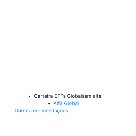
Carteira ETFs Globais
em alta
Alfa Global
Outras recomendações