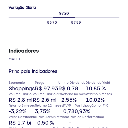
Variação Diária
97,93
96,70
97,99
Indicadores
MALL11
Principais Indicadores
Segmento
Preço
Último Dividendo
Dividendo Yield
Shoppings
R$ 97,93
R$ 0,78
10,85 %
Volume Diário
Volume Diário 3M
Retorno no mês
Retorno 3 meses
R$ 2.8 mi
R$ 2.6 mi
2,55%
10,02%
Retorno 6 meses
Retorno 12 meses
PV/P
Participação no IFIX
-3,22%
3,75%
0,78
0,93%
Valor Patrimonial
Taxa Administracao
Taxa de Performance
R$ 1.7 bi
0,50 %
-