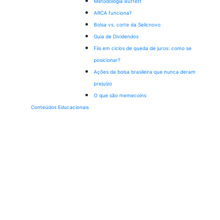
Metodologia Buffett
ARCA funciona?
Bolsa vs. corte da Selic
novo
Guia de Dividendos
Fiis em ciclos de queda de juros: como se
posicionar?
Ações da bolsa brasileira que nunca deram
prejuízo
O que são memecoins
Conteúdos Educacionais