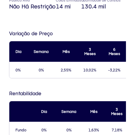
Público Alvo
Cotas Emitidas
Quantidade de Cotistas
Não Há Restrição
14 mi
130.4 mil
Variação de Preço
3
6
Dia
Semana
Mês
Meses
Meses
0%
0%
2,55%
10,02%
-3,22%
-
Rentabilidade
3
Dia
Semana
Mês
Meses
Fundo
0%
0%
1,63%
7,18%