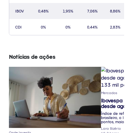
IBOV
0,48%
1,95%
7,06%
8,86%
CDI
0%
0%
0,44%
2,83%
Notícias de ações
Mercados
Ibovespa tem
desde agosto
133 mil pont
Índice de referên
brasileiro, o Ibo
pontos, maior pa
outubro de 2024
Lara Rizério
Onde Investir