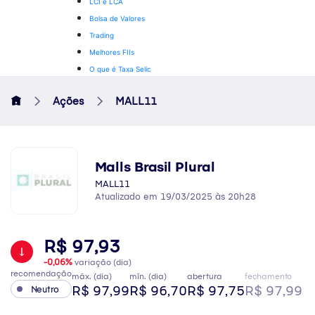
LCI e LCA
Bolsa de Valores
Trading
Melhores FIIs
O que é Taxa Selic
Ações
MALL11
Malls Brasil Plural
MALL11
Atualizado em 19/03/2025 às 20h28
R$ 97,93
-0,06%
variação (dia)
recomendação
máx. (dia)
mín. (dia)
abertura
fechamento
R$ 97,99
R$ 96,70
R$ 97,75
R$ 97,99
Neutro