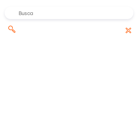
Onde investir em agosto de
Pesquisar
Baixar Relatório
2026? Confira as indicações dos
por:
especialistas da Rico
Ações
LUPA3
LUPA3
LUPA3
Atualizado em 08/08/2026 às 23h41
R$ 0,75
0%
variação (dia)
recomendação
máx. (dia)
mín. (dia)
abertura
fechamento
Neutro