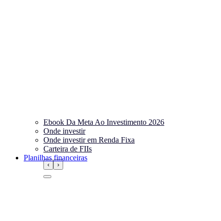
Ebook Da Meta Ao Investimento 2026
Onde investir
Onde investir em Renda Fixa
Carteira de FIIs
Planilhas financeiras
‹
›