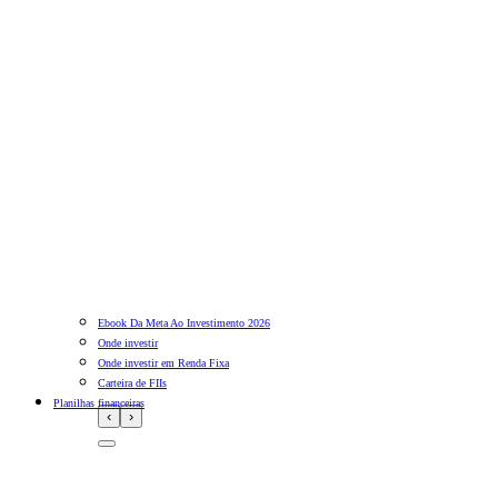
Ebook Da Meta Ao Investimento 2026
Onde investir
Onde investir em Renda Fixa
Carteira de FIIs
Planilhas financeiras
‹
›