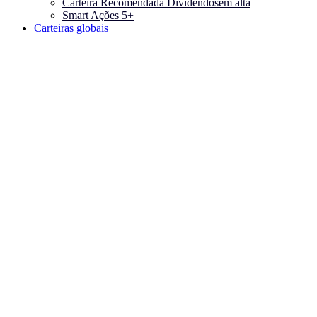
Carteira Recomendada Dividendos
em alta
Smart Ações 5+
Carteiras globais