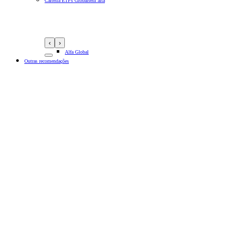
Carteira ETFs Globais
em alta
‹
›
Alfa Global
Outras recomendações