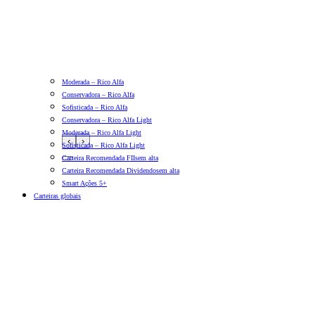
Moderada – Rico Alfa
Conservadora – Rico Alfa
Sofisticada – Rico Alfa
Conservadora – Rico Alfa Light
Moderada – Rico Alfa Light
‹
›
Sofisticada – Rico Alfa Light
Carteira Recomendada FIIs
em alta
Carteira Recomendada Dividendos
em alta
Smart Ações 5+
Carteiras globais