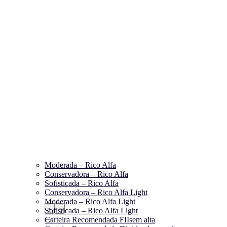
Moderada – Rico Alfa
Conservadora – Rico Alfa
Sofisticada – Rico Alfa
Conservadora – Rico Alfa Light
Moderada – Rico Alfa Light
‹
›
Sofisticada – Rico Alfa Light
Carteira Recomendada FIIs
em alta