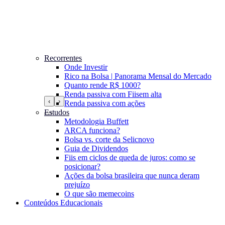
Recorrentes
Onde Investir
Rico na Bolsa | Panorama Mensal do Mercado
Quanto rende R$ 1000?
Renda passiva com Fiis
em alta
‹
›
Renda passiva com ações
Estudos
Metodologia Buffett
ARCA funciona?
Bolsa vs. corte da Selic
novo
Guia de Dividendos
Fiis em ciclos de queda de juros: como se
posicionar?
Ações da bolsa brasileira que nunca deram
prejuízo
O que são memecoins
Conteúdos Educacionais