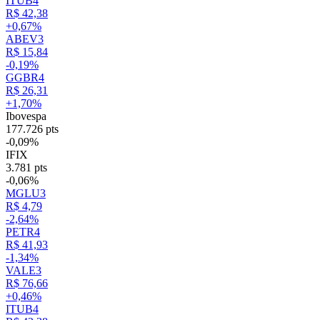
ITUB4
R$ 42,38
+0,67%
ABEV3
R$ 15,84
-0,19%
GGBR4
R$ 26,31
+1,70%
Ibovespa
177.726 pts
-0,09%
IFIX
3.781 pts
-0,06%
MGLU3
R$ 4,79
-2,64%
PETR4
R$ 41,93
-1,34%
VALE3
R$ 76,66
+0,46%
ITUB4