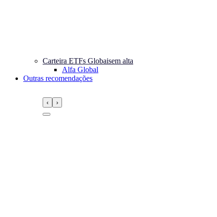
Carteira ETFs Globais
em alta
Alfa Global
Outras recomendações
‹
›