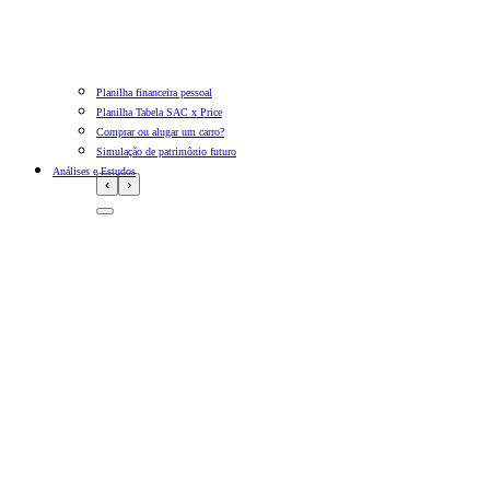
Planilha financeira pessoal
Planilha Tabela SAC x Price
Comprar ou alugar um carro?
Simulação de patrimônio futuro
Análises e Estudos
‹
›