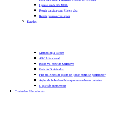
Quanto rende R$ 1000?
Renda passiva com Fiis
em alta
Renda passiva com ações
Estudos
Metodologia Buffett
ARCA funciona?
Bolsa vs. corte da Selic
novo
Guia de Dividendos
Fiis em ciclos de queda de juros: como se posicionar?
Ações da bolsa brasileira que nunca deram prejuízo
O que são memecoins
Conteúdos Educacionais