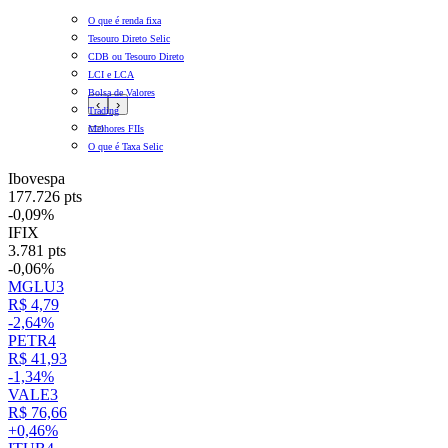
O que é renda fixa
Tesouro Direto Selic
CDB ou Tesouro Direto
LCI e LCA
Bolsa de Valores
‹
›
Trading
Melhores FIIs
O que é Taxa Selic
Ibovespa
177.726 pts
-0,09%
IFIX
3.781 pts
-0,06%
MGLU3
R$ 4,79
-2,64%
PETR4
R$ 41,93
-1,34%
VALE3
R$ 76,66
+0,46%