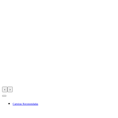
‹
›
Carteiras Recomendadas