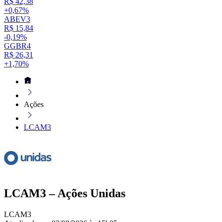
R$ 42,38
+0,67%
ABEV3
R$ 15,84
-0,19%
GGBR4
R$ 26,31
+1,70%
Ações
LCAM3
LCAM3 – Ações Unidas
LCAM3