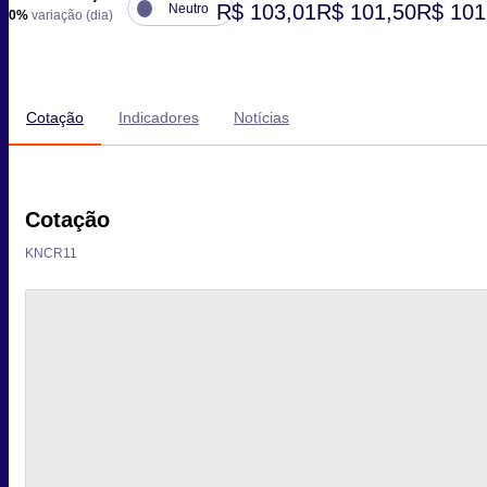
R$ 103,01
R$ 101,50
R$ 101
Neutro
0%
variação (dia)
Cotação
Indicadores
Notícias
Cotação
KNCR11