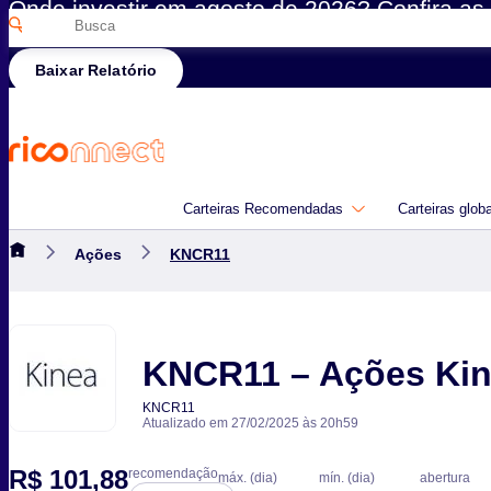
Onde investir em agosto de 2026? Confira as 
Pesquisar
Rico
por:
Baixar Relatório
Carteiras Recomendadas
Carteiras glob
Ações
KNCR11
KNCR11 – Ações Kin
KNCR11
Atualizado em 27/02/2025 às 20h59
R$ 101,88
recomendação
máx. (dia)
mín. (dia)
abertura