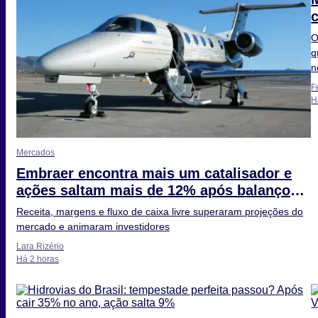
O
q
n
F
H
Mercados
Embraer encontra mais um catalisador e
ações saltam mais de 12% após balanço
do 4T
Receita, margens e fluxo de caixa livre superaram projeções do
mercado e animaram investidores
Lara Rizério
Há 2 horas