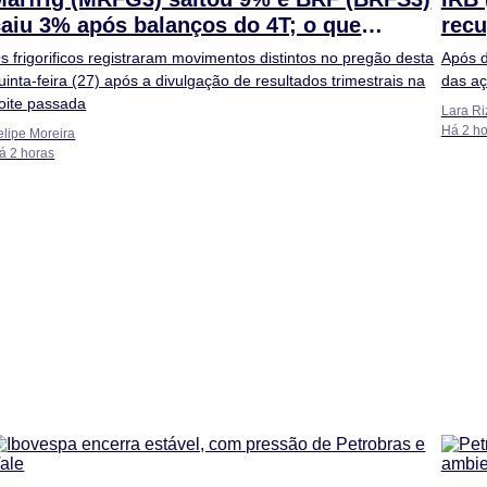
caiu 3% após balanços do 4T; o que
rec
explica?
s frigorificos registraram movimentos distintos no pregão desta
Após d
uinta-feira (27) após a divulgação de resultados trimestrais na
das aç
oite passada
Lara Ri
Há 2 ho
elipe Moreira
á 2 horas