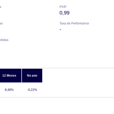
s
PV/P
0,99
ao
Taxa de Performance
-
tistas
12 Meses
No ano
8,48%
-0,22%