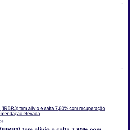
os
(IRBR3) tem alívio e salta 7,80% com