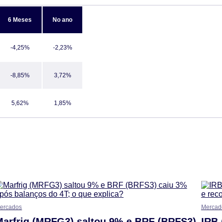
6 Meses
No ano
-4,25%
-2,23%
-8,85%
3,72%
5,62%
1,85%
ercados
Mercad
Marfrig (MRFG3) saltou 9% e BRF (BRFS3)
IRB 