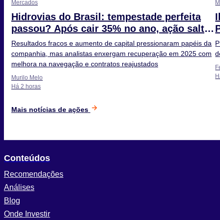
Mercados
M
Hidrovias do Brasil: tempestade perfeita
passou? Após cair 35% no ano, ação salta
9%
Resultados fracos e aumento de capital pressionaram papéis da
P
companhia, mas analistas enxergam recuperação em 2025 com
d
melhora na navegação e contratos reajustados
F
H
Murilo Melo
Há 2 horas
Mais notícias de ações
Conteúdos
Recomendações
Análises
Blog
Onde Investir