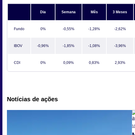
Dia
Semana
Mês
3 Meses
Fundo
0%
-0,55%
-1,28%
-2,62%
IBOV
-0,96%
-1,85%
-1,08%
-3,96%
CDI
0%
0,09%
0,83%
2,93%
Notícias de ações
M