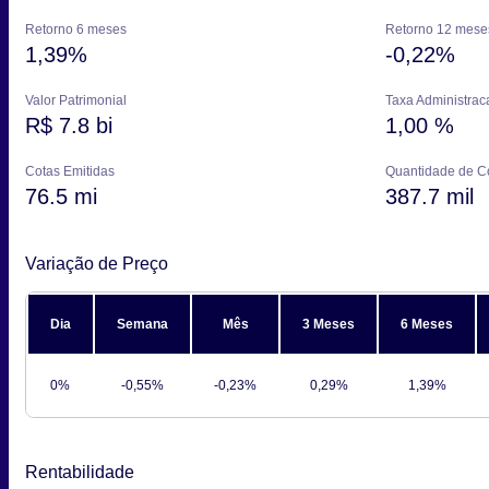
Retorno 6 meses
Retorno 12 mese
1,39%
-0,22%
Valor Patrimonial
Taxa Administrac
R$ 7.8 bi
1,00 %
Cotas Emitidas
Quantidade de Co
76.5 mi
387.7 mil
Variação de Preço
Dia
Semana
Mês
3 Meses
6 Meses
0%
-0,55%
-0,23%
0,29%
1,39%
Rentabilidade