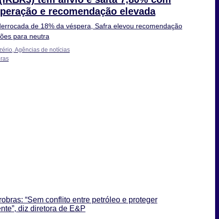
uperação e recomendação elevada
errocada de 18% da véspera, Safra elevou recomendação
ões para neutra
zério, Agências de notícias
ras