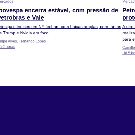
ercados
Mercad
Ibovespa encerra estável, com pressão de
Petr
Petrobras e Vale
prot
rincipais índices em NY fecham com baixas amplas, com tarifas
A dire
e Trump e Nvidia em foco
realiz
para e
elipe Alves, Fernando Lopes
á 2 horas
Camill
Há 5 ho