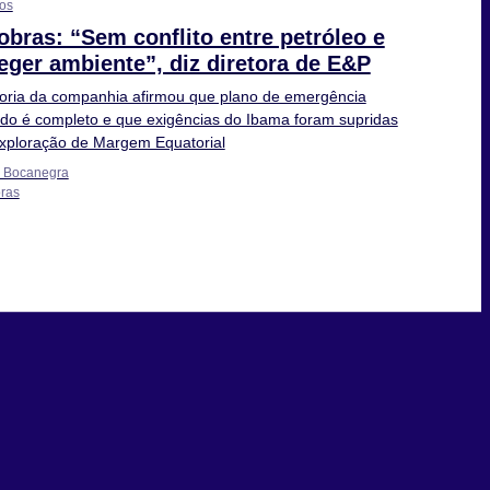
os
obras: “Sem conflito entre petróleo e
eger ambiente”, diz diretora de E&P
toria da companhia afirmou que plano de emergência
ado é completo e que exigências do Ibama foram supridas
xploração de Margem Equatorial
e Bocanegra
ras