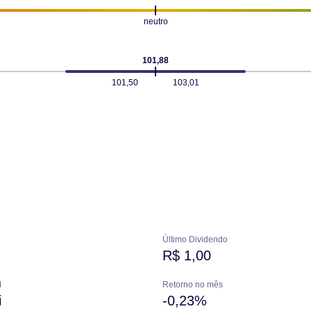
neutro
101,88
101,50
103,01
Último Dividendo
R$ 1,00
M
Retorno no mês
i
-0,23%