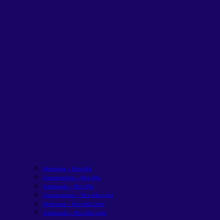
Moderada – Rico Alfa
Conservadora – Rico Alfa
Sofisticada – Rico Alfa
Conservadora – Rico Alfa Light
Moderada – Rico Alfa Light
Sofisticada – Rico Alfa Light