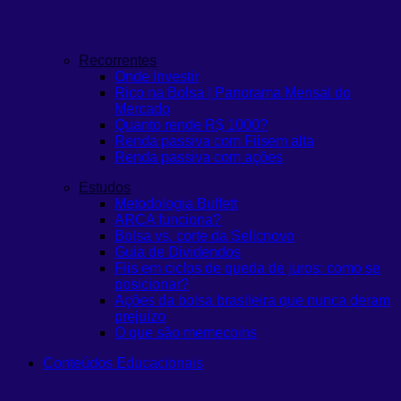
Recorrentes
Onde Investir
Rico na Bolsa | Panorama Mensal do
Mercado
Quanto rende R$ 1000?
Renda passiva com Fiis
em alta
Renda passiva com ações
Estudos
Metodologia Buffett
ARCA funciona?
Bolsa vs. corte da Selic
novo
Guia de Dividendos
Fiis em ciclos de queda de juros: como se
posicionar?
Ações da bolsa brasileira que nunca deram
prejuízo
O que são memecoins
Conteúdos Educacionais