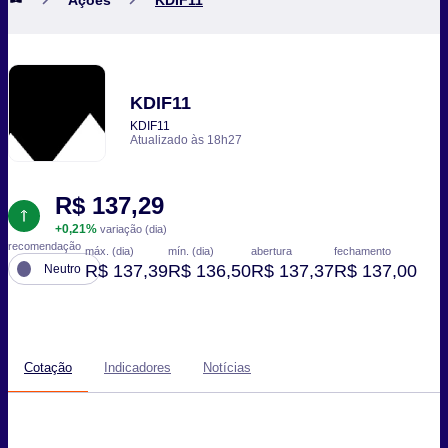
KDIF11
KDIF11
Atualizado às 18h27
R$ 137,29
+0,21%
variação (dia)
recomendação
máx. (dia)
mín. (dia)
abertura
fechamento
R$ 137,39
R$ 136,50
R$ 137,37
R$ 137,00
Neutro
Cotação
Indicadores
Notícias