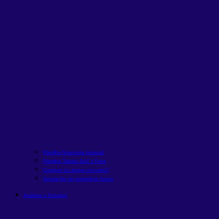
Planilha financeira pessoal
Planilha Tabela SAC x Price
Comprar ou alugar um carro?
Simulação de patrimônio futuro
Análises e Estudos