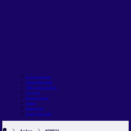
O que é renda fixa
Tesouro Direto Selic
CDB ou Tesouro Direto
LCI e LCA
Bolsa de Valores
Trading
Melhores FIIs
O que é Taxa Selic
Ações
KDIF11