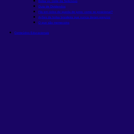
Bolsa vs. corte da Selic
novo
Guia de Dividendos
Fiis em ciclos de queda de juros: como se posicionar?
Ações da bolsa brasileira que nunca deram prejuízo
O que são memecoins
Conteúdos Educacionais