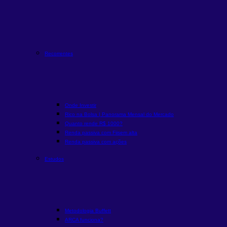
Recorrentes
Onde Investir
Rico na Bolsa | Panorama Mensal do Mercado
Quanto rende R$ 1000?
Renda passiva com Fiis
em alta
Renda passiva com ações
Estudos
Metodologia Buffett
ARCA funciona?