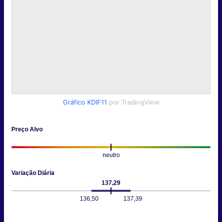
Gráfico KDIF11
por TradingView
Preço Alvo
neutro
Variação Diária
137,29
136,50
137,39