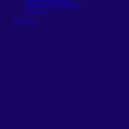
Carteira Recomendada FIIs
em alta
Carteira Recomendada Dividendos
em alta
Smart Ações 5+
Carteiras globais