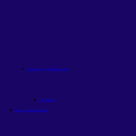
Carteira ETFs Globais
em alta
Alfa Global
Outras recomendações