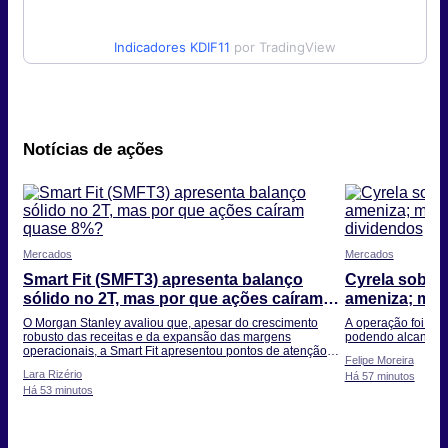
Indicadores
KDIF11
por TradingView
Notícias de ações
Mercados
Mercados
Smart Fit (SMFT3) apresenta balanço
Cyrela sobe 
sólido no 2T, mas por que ações caíram
ameniza; mer
quase 8%?
dividendos
O Morgan Stanley avaliou que, apesar do crescimento
A operação foi ava
robusto das receitas e da expansão das margens
podendo alcançar 
operacionais, a Smart Fit apresentou pontos de atenção
Felipe Moreira
abaixo da linha do Ebitda
Lara Rizério
Há 57 minutos
Há 53 minutos