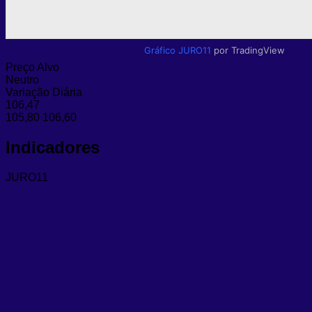
Gráfico JURO11
por TradingView
Preço Alvo
Neutro
Variação Diária
106,47
105,80
106,60
Indicadores
JURO11