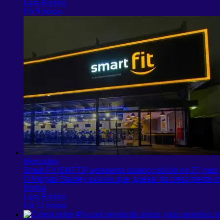
Lara Rizério
Há 9 horas
Mercados
Smart Fit (SMFT3) apresenta balanço sólido no 2T, ma
O Morgan Stanley avaliou que, apesar do crescimento ro
Ebitda
Lara Rizério
Há 11 horas