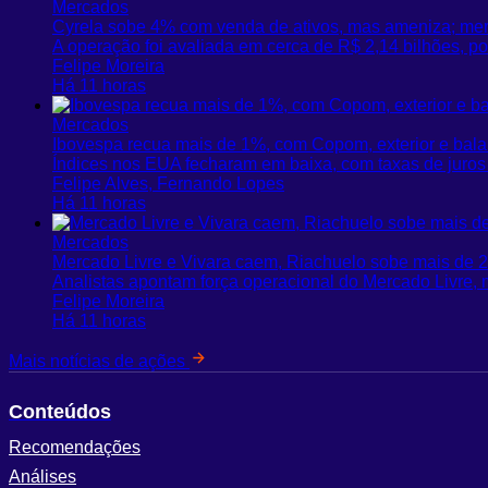
Mercados
Cyrela sobe 4% com venda de ativos, mas ameniza; mer
A operação foi avaliada em cerca de R$ 2,14 bilhões, p
Felipe Moreira
Há 11 horas
Mercados
Ibovespa recua mais de 1%, com Copom, exterior e bal
Índices nos EUA fecharam em baixa, com taxas de juros 
Felipe Alves, Fernando Lopes
Há 11 horas
Mercados
Mercado Livre e Vivara caem, Riachuelo sobe mais de 
Analistas apontam força operacional do Mercado Livre, 
Felipe Moreira
Há 11 horas
Mais notícias de ações
Conteúdos
Recomendações
Análises