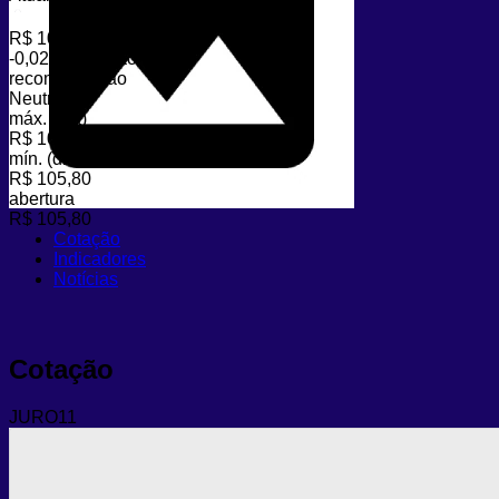
R$ 106,47
-0,02%
variação (dia)
recomendação
Neutro
máx. (dia)
R$ 106,60
mín. (dia)
R$ 105,80
abertura
R$ 105,80
Cotação
Indicadores
Notícias
Cotação
JURO11