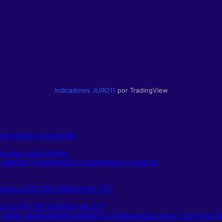
Indicadores
JURO11
por TradingView
ndicadas para agosto
 petróleo e mineração a shoppings e seguros
nuncia R$ 100 milhões em JCP
 e junho, praticamente estável na comparação anual, com leve a