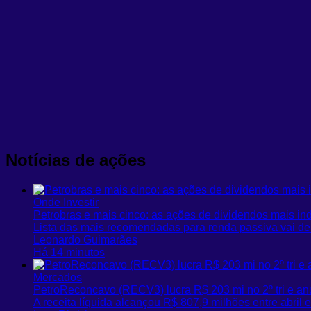
Notícias de ações
Onde Investir
Petrobras e mais cinco: as ações de dividendos mais i
Lista das mais recomendadas para renda passiva vai de
Leonardo Guimarães
Há 14 minutos
Mercados
PetroReconcavo (RECV3) lucra R$ 203 mi no 2º tri e a
A receita líquida alcançou R$ 807,9 milhões entre abril