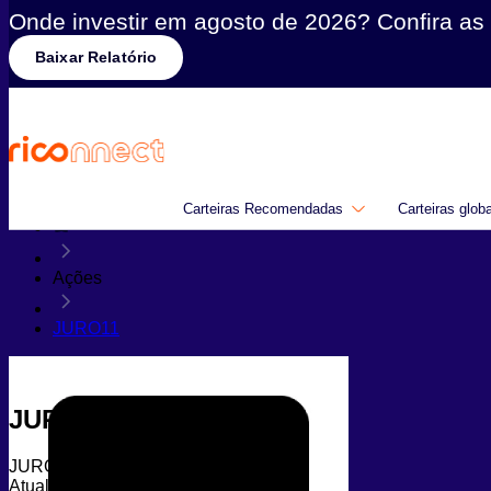
Onde investir em agosto de 2026? Confira as 
Baixar Relatório
Carteiras Recomendadas
Carteiras glob
Ações
JURO11
JURO11
JURO11
Atualizado em 07/08/2026 às 05h14