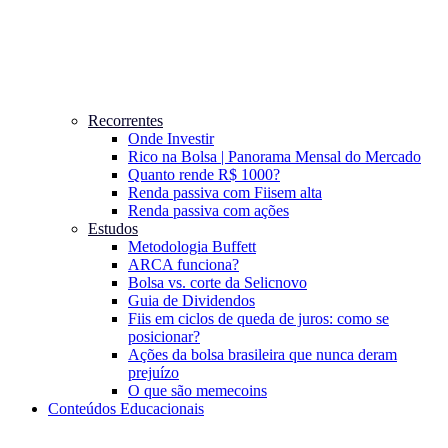
Recorrentes
Onde Investir
Rico na Bolsa | Panorama Mensal do Mercado
Quanto rende R$ 1000?
Renda passiva com Fiis
em alta
Renda passiva com ações
Estudos
Metodologia Buffett
ARCA funciona?
Bolsa vs. corte da Selic
novo
Guia de Dividendos
Fiis em ciclos de queda de juros: como se
posicionar?
Ações da bolsa brasileira que nunca deram
prejuízo
O que são memecoins
Conteúdos Educacionais