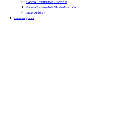
Carteira Recomendada FIIs
em alta
Carteira Recomendada Dividendos
em alta
Smart Ações 5+
Carteiras globais