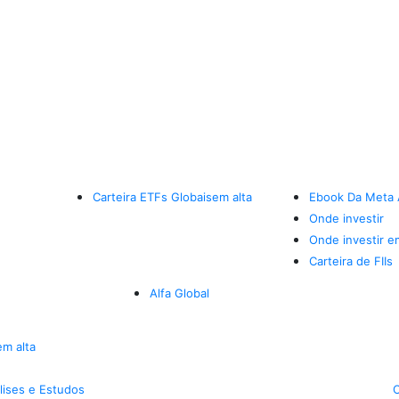
Carteira ETFs Globais
em alta
Ebook Da Meta 
Onde investir
Onde investir e
Carteira de FIIs
Alfa Global
em alta
lises e Estudos
C