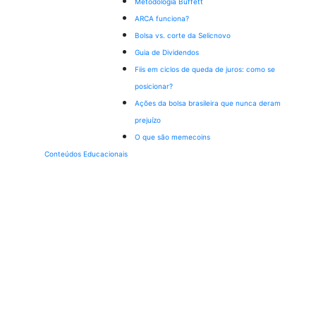
Metodologia Buffett
ARCA funciona?
Bolsa vs. corte da Selic
novo
Guia de Dividendos
Fiis em ciclos de queda de juros: como se
posicionar?
Ações da bolsa brasileira que nunca deram
prejuízo
O que são memecoins
Conteúdos Educacionais