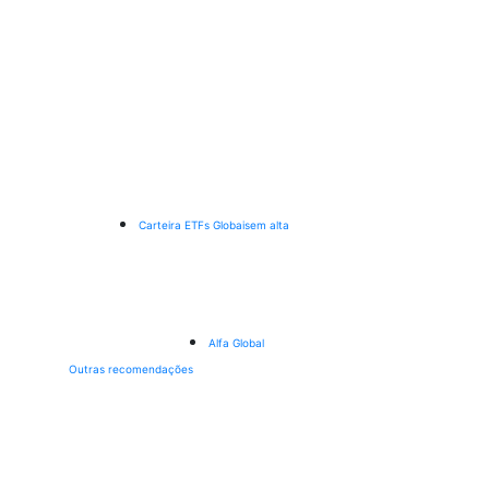
Carteira ETFs Globais
em alta
Alfa Global
Outras recomendações