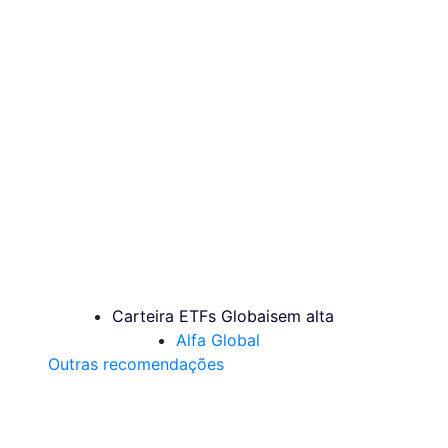
Carteira ETFs Globais
em alta
Alfa Global
Outras recomendações