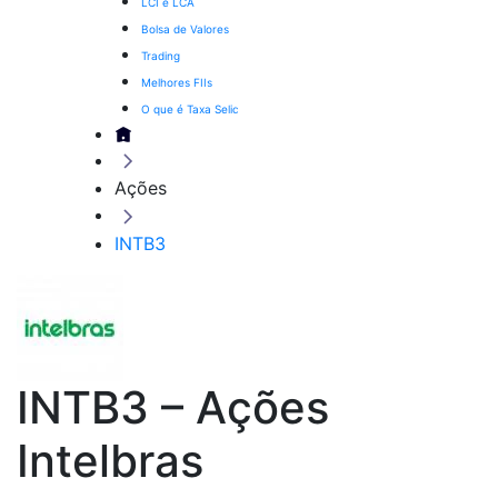
LCI e LCA
Bolsa de Valores
Trading
Melhores FIIs
O que é Taxa Selic
Ações
INTB3
INTB3 – Ações
Intelbras