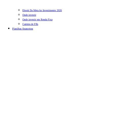
Ebook Da Meta Ao Investimento 2026
Onde investir
Onde investir em Renda Fixa
Carteira de FIIs
Planilhas financeiras