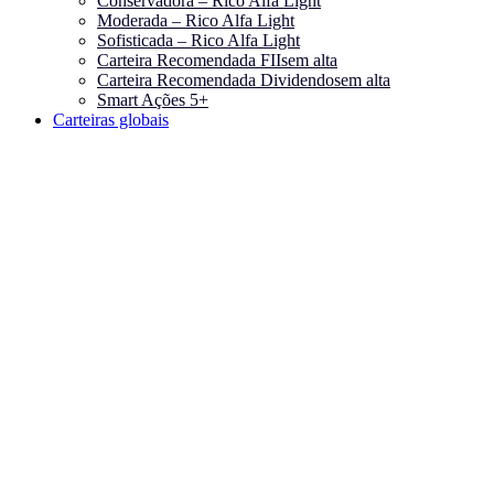
Conservadora – Rico Alfa Light
Moderada – Rico Alfa Light
Sofisticada – Rico Alfa Light
Carteira Recomendada FIIs
em alta
Carteira Recomendada Dividendos
em alta
Smart Ações 5+
Carteiras globais