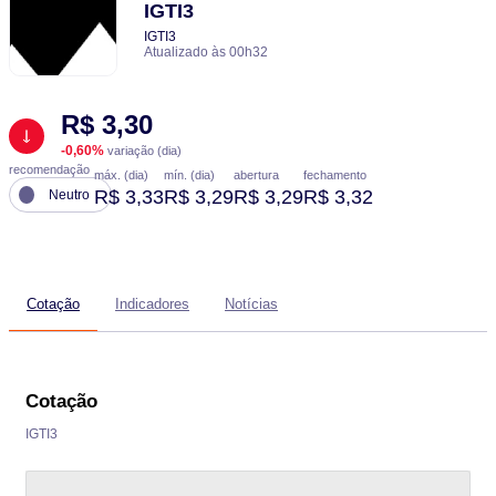
IGTI3
IGTI3
Atualizado às 00h32
R$ 3,30
-0,60%
variação (dia)
recomendação
máx. (dia)
mín. (dia)
abertura
fechamento
R$ 3,33
R$ 3,29
R$ 3,29
R$ 3,32
Neutro
Cotação
Indicadores
Notícias
Cotação
IGTI3