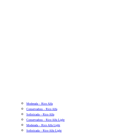
Moderada – Rico Alfa
Conservadora – Rico Alfa
Sofisticada – Rico Alfa
Conservadora – Rico Alfa Light
Moderada – Rico Alfa Light
Sofisticada – Rico Alfa Light