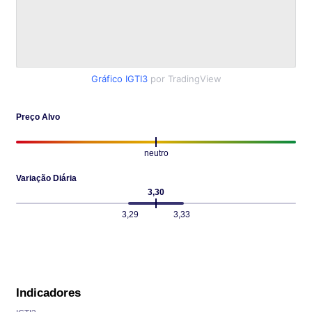
Gráfico IGTI3
por TradingView
Preço Alvo
neutro
Variação Diária
3,30
3,29
3,33
Indicadores