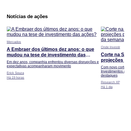
Notícias de ações
Mercados
Onde Investir
A Embraer dos últimos dez anos: o que
Corte na Seli
mudou na tese de investimento das
projeções pa
ações?
Em dez anos, companhia enfrentou diversas disrupções e
destaques d
expectativas acompanharam movimento
Com novo corte na 
Investimentos ajus
Erick Souza
destaques
Há 19 horas
Research XP
Há 1 dia