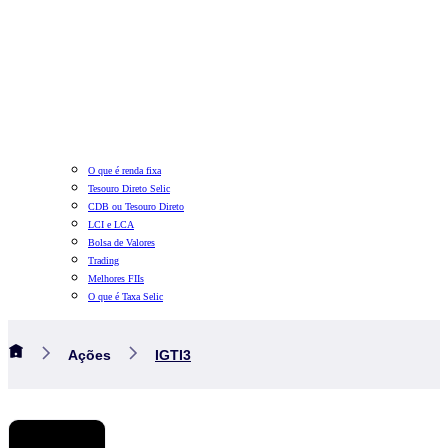
O que é renda fixa
Tesouro Direto Selic
CDB ou Tesouro Direto
LCI e LCA
Bolsa de Valores
Trading
Melhores FIIs
O que é Taxa Selic
Ações
IGTI3