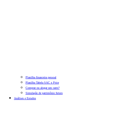
Planilha financeira pessoal
Planilha Tabela SAC x Price
Comprar ou alugar um carro?
Simulação de patrimônio futuro
Análises e Estudos