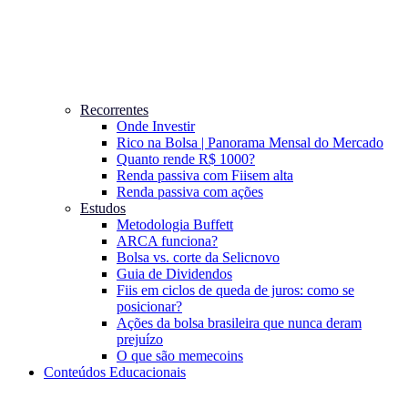
Recorrentes
Onde Investir
Rico na Bolsa | Panorama Mensal do Mercado
Quanto rende R$ 1000?
Renda passiva com Fiis
em alta
Renda passiva com ações
Estudos
Metodologia Buffett
ARCA funciona?
Bolsa vs. corte da Selic
novo
Guia de Dividendos
Fiis em ciclos de queda de juros: como se
posicionar?
Ações da bolsa brasileira que nunca deram
prejuízo
O que são memecoins
Conteúdos Educacionais