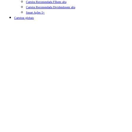
Carteira Recomendada FIIs
em alta
Carteira Recomendada Dividendos
em alta
Smart Ações 5+
Carteiras globais