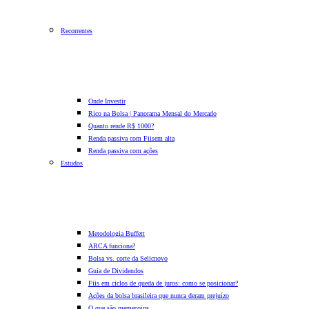
Recorrentes
Onde Investir
Rico na Bolsa | Panorama Mensal do Mercado
Quanto rende R$ 1000?
Renda passiva com Fiis
em alta
Renda passiva com ações
Estudos
Metodologia Buffett
ARCA funciona?
Bolsa vs. corte da Selic
novo
Guia de Dividendos
Fiis em ciclos de queda de juros: como se posicionar?
Ações da bolsa brasileira que nunca deram prejuízo
O que são memecoins