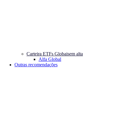
Carteira ETFs Globais
em alta
Alfa Global
Outras recomendações