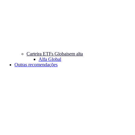
Carteira ETFs Globais
em alta
Alfa Global
Outras recomendações