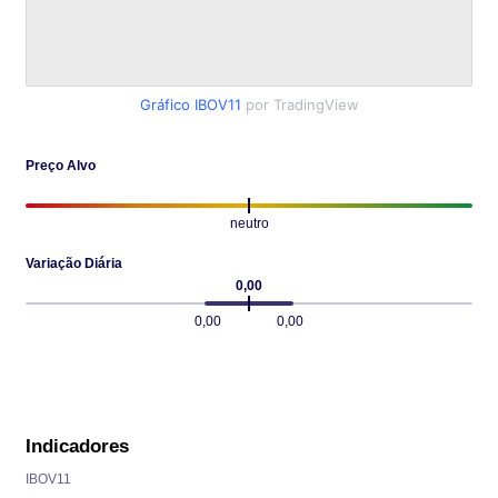
Gráfico IBOV11
por TradingView
Preço Alvo
neutro
Variação Diária
0,00
0,00
0,00
Indicadores
IBOV11