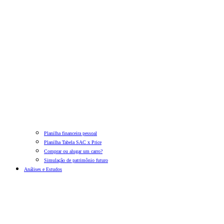
Planilha financeira pessoal
Planilha Tabela SAC x Price
Comprar ou alugar um carro?
Simulação de patrimônio futuro
Análises e Estudos