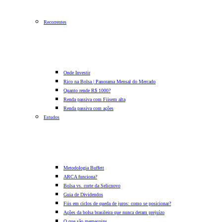
Recorrentes
Onde Investir
Rico na Bolsa | Panorama Mensal do Mercado
Quanto rende R$ 1000?
Renda passiva com Fiis
em alta
Renda passiva com ações
Estudos
Metodologia Buffett
ARCA funciona?
Bolsa vs. corte da Selic
novo
Guia de Dividendos
Fiis em ciclos de queda de juros: como se posicionar?
Ações da bolsa brasileira que nunca deram prejuízo
O que são memecoins