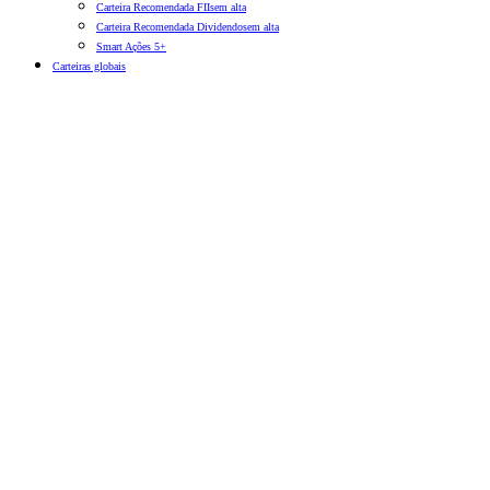
Carteira Recomendada FIIs
em alta
Carteira Recomendada Dividendos
em alta
Smart Ações 5+
Carteiras globais