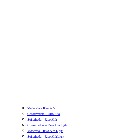
Moderada – Rico Alfa
Conservadora – Rico Alfa
Sofisticada – Rico Alfa
Conservadora – Rico Alfa Light
Moderada – Rico Alfa Light
Sofisticada – Rico Alfa Light