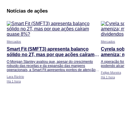
Notícias de ações
Mercados
Mercados
Smart Fit (SMFT3) apresenta balanço
Cyrela sobe 
sólido no 2T, mas por que ações caíram
ameniza; mer
quase 8%?
dividendos
O Morgan Stanley avaliou que, apesar do crescimento
A operação foi ava
robusto das receitas e da expansão das margens
podendo alcançar 
operacionais, a Smart Fit apresentou pontos de atenção
Felipe Moreira
abaixo da linha do Ebitda
Lara Rizério
Há 1 hora
Há 1 hora