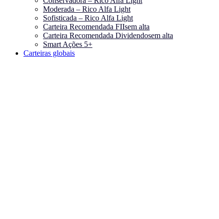
Conservadora – Rico Alfa Light
Moderada – Rico Alfa Light
Sofisticada – Rico Alfa Light
Carteira Recomendada FIIs
em alta
Carteira Recomendada Dividendos
em alta
Smart Ações 5+
Carteiras globais