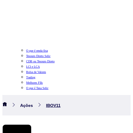
O que é renda fixa
Tesouro Direto Selic
CDB ou Tesouro Direto
LCI e LCA
Bolsa de Valores
Trading
Melhores FIIs
O que é Taxa Selic
Ações
IBOV11