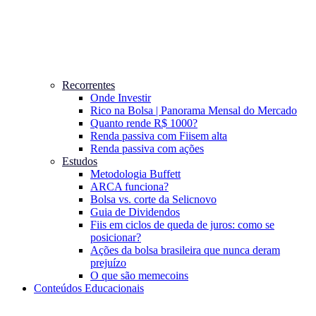
Recorrentes
Onde Investir
Rico na Bolsa | Panorama Mensal do Mercado
Quanto rende R$ 1000?
Renda passiva com Fiis
em alta
Renda passiva com ações
Estudos
Metodologia Buffett
ARCA funciona?
Bolsa vs. corte da Selic
novo
Guia de Dividendos
Fiis em ciclos de queda de juros: como se
posicionar?
Ações da bolsa brasileira que nunca deram
prejuízo
O que são memecoins
Conteúdos Educacionais