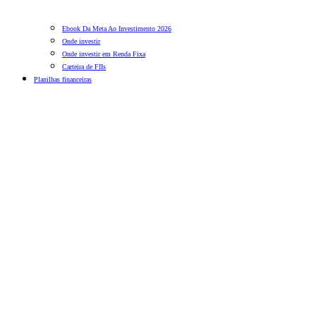
Ebook Da Meta Ao Investimento 2026
Onde investir
Onde investir em Renda Fixa
Carteira de FIIs
Planilhas financeiras