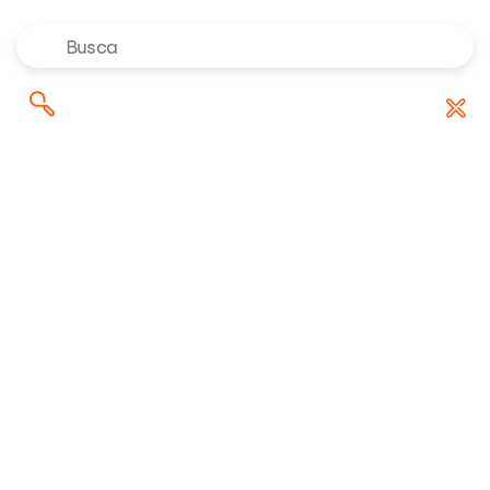
Onde investir em agosto de 2026? Confira as
Pesquisar
indicações dos especialistas da Rico
por:
Ações
IAAG11
IAAG11
IAAG11
Atualizado em 02/08/2026 às 15h06
R$ 8,89