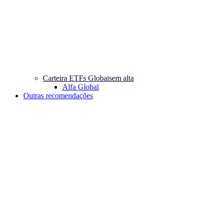
Carteira ETFs Globais
em alta
Alfa Global
Outras recomendações