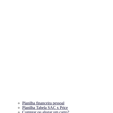
Planilha financeira pessoal
Planilha Tabela SAC x Price
Comprar ou alugar um carro?