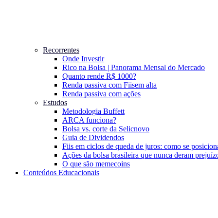
Recorrentes
Onde Investir
Rico na Bolsa | Panorama Mensal do Mercado
Quanto rende R$ 1000?
Renda passiva com Fiis
em alta
Renda passiva com ações
Estudos
Metodologia Buffett
ARCA funciona?
Bolsa vs. corte da Selic
novo
Guia de Dividendos
Fiis em ciclos de queda de juros: como se posicion
Ações da bolsa brasileira que nunca deram prejuíz
O que são memecoins
Conteúdos Educacionais