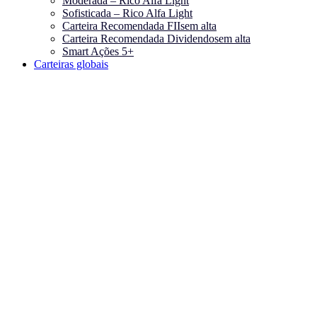
Moderada – Rico Alfa Light
Sofisticada – Rico Alfa Light
Carteira Recomendada FIIs
em alta
Carteira Recomendada Dividendos
em alta
Smart Ações 5+
Carteiras globais