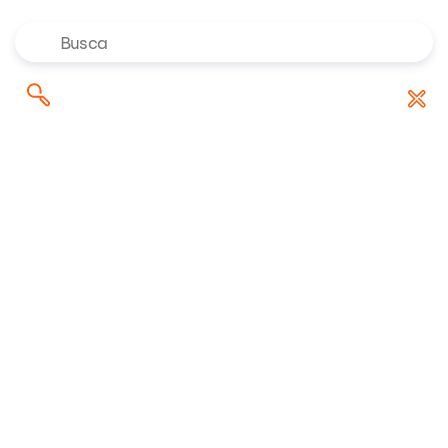
Onde investir em agosto de 2026? Confira as
Pesquisar
indicações dos especialistas da Rico
por:
Ações
HGTX3
HGTX3
HGTX3
Atualizado em 26/07/2026 às 12h52
R$ 38,52