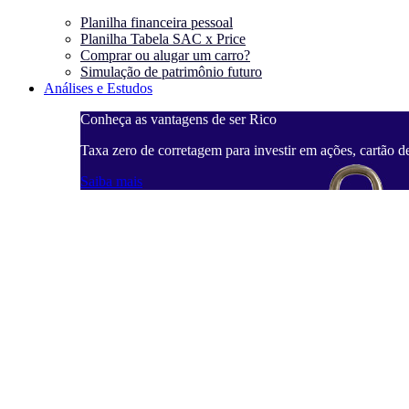
Planilha financeira pessoal
Planilha Tabela SAC x Price
Comprar ou alugar um carro?
Simulação de patrimônio futuro
Análises e Estudos
Conheça as vantagens de ser Rico
Taxa zero de corretagem para investir em ações, cartão d
Saiba mais