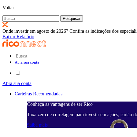
Voltar
Pesquisar
por:
Onde investir em agosto de 2026? Confira as indicações dos especiali
Baixar Relatório
Abra sua conta
Abra sua conta
Carteiras Recomendadas
Conheça as vantagens de ser Rico
Taxa zero de corretagem para investir em ações, cartão d
Saiba mais