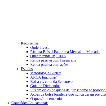
Recorrentes
Onde Investir
Rico na Bolsa | Panorama Mensal do Mercado
Quanto rende R$ 1000?
Renda passiva com Fiis
em alta
Renda passiva com ações
Estudos
Metodologia Buffett
ARCA funciona?
Bolsa vs. corte da Selic
novo
Guia de Dividendos
Fiis em ciclos de queda de juros: como se posicion
Ações da bolsa brasileira que nunca deram prejuíz
O que são memecoins
Conteúdos Educacionais