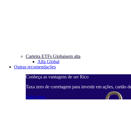
Carteira ETFs Globais
em alta
Alfa Global
Outras recomendações
Conheça as vantagens de ser Rico
Taxa zero de corretagem para investir em ações, cartão d
Saiba mais