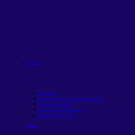
Recorrentes
Onde Investir
Rico na Bolsa | Panorama Mensal do Mercado
Quanto rende R$ 1000?
Renda passiva com Fiis
em alta
Renda passiva com ações
Estudos