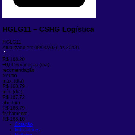
HGLG11 – CSHG Logística
HGLG11
Atualizado em 08/04/2026 às 20h31
R$ 168,20
+0,06%
variação (dia)
recomendação
Neutro
máx. (dia)
R$ 168,79
mín. (dia)
R$ 167,72
abertura
R$ 168,79
fechamento
R$ 168,10
Cotação
Indicadores