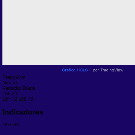
Gráfico HGLG11
por TradingView
Preço Alvo
Neutro
Variação Diária
168,20
167,72
168,79
Indicadores
HGLG11