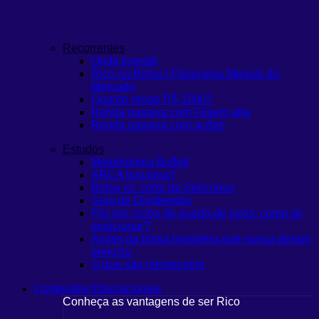
Recorrentes
Onde Investir
Rico na Bolsa | Panorama Mensal do
Mercado
Quanto rende R$ 1000?
Renda passiva com Fiis
em alta
Renda passiva com ações
Estudos
Metodologia Buffett
ARCA funciona?
Bolsa vs. corte da Selic
novo
Guia de Dividendos
Fiis em ciclos de queda de juros: como se
posicionar?
Ações da bolsa brasileira que nunca deram
prejuízo
O que são memecoins
Conteúdos Educacionais
Conheça as vantagens de ser Rico