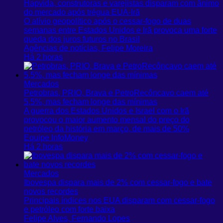
Hapvida, construtoras e varejistas disparam com ânimo
do mercado após trégua EUA-Irã
O alívio geopolítico após o cessar-fogo de duas
semanas entre Estados Unidos e Irã provoca uma forte
queda dos juros futuros no Brasil
Agências de notícias, Felipe Moreira
Há 2 horas
Mercados
Petrobras, PRIO, Brava e PetroRecôncavo caem até
5,5%, mas fecham longe das mínimas
A guerra dos Estados Unidos e Israel com o Irã
provocou o maior aumento mensal do preço do
petróleo da história em março, de mais de 50%
Equipe InfoMoney
Há 2 horas
Mercados
Ibovespa dispara mais de 2% com cessar-fogo e bate
novos recordes
Principais índices nos EUA disparam com cessar-fogo
e petróleo com forte baixa
Felipe Alves, Fernando Lopes