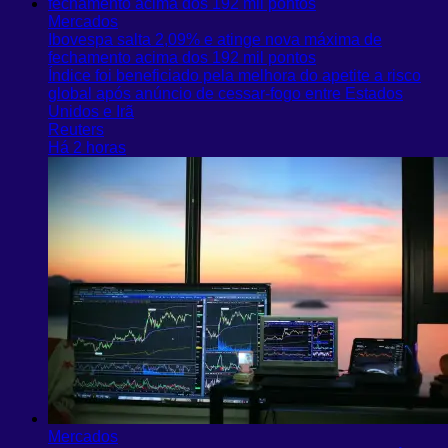
Mercados
Ibovespa salta 2,09% e atinge nova máxima de
fechamento acima dos 192 mil pontos
Índice foi beneficiado pela melhora do apetite a risco
global após anúncio de cessar-fogo entre Estados
Unidos e Irã
Reuters
Há 2 horas
Mercados