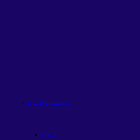
Carteira ETFs Globais
em alta
Alfa Global