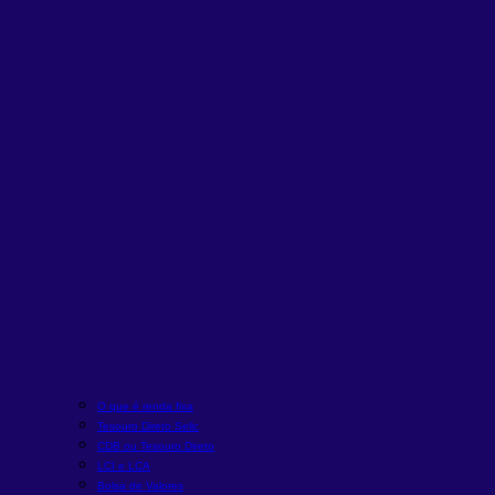
O que é renda fixa
Tesouro Direto Selic
CDB ou Tesouro Direto
LCI e LCA
Bolsa de Valores