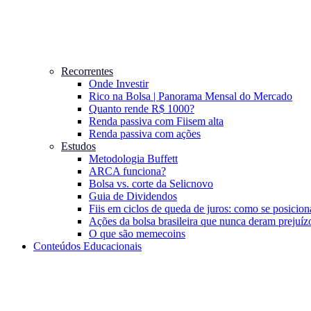
Recorrentes
Onde Investir
Rico na Bolsa | Panorama Mensal do Mercado
Quanto rende R$ 1000?
Renda passiva com Fiis
em alta
Renda passiva com ações
Estudos
Metodologia Buffett
ARCA funciona?
Bolsa vs. corte da Selic
novo
Guia de Dividendos
Fiis em ciclos de queda de juros: como se posicion
Ações da bolsa brasileira que nunca deram prejuíz
O que são memecoins
Conteúdos Educacionais