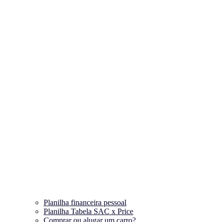
Planilha financeira pessoal
Planilha Tabela SAC x Price
Comprar ou alugar um carro?