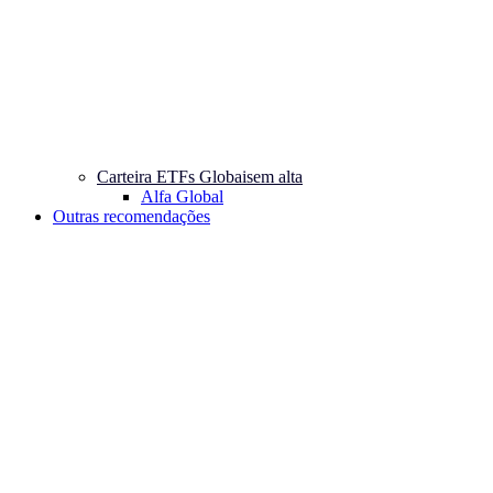
Carteira ETFs Globais
em alta
Alfa Global
Outras recomendações