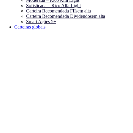
Moderada – Rico Alfa Light
Sofisticada – Rico Alfa Light
Carteira Recomendada FIIs
em alta
Carteira Recomendada Dividendos
em alta
Smart Ações 5+
Carteiras globais