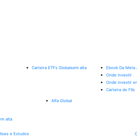
Carteira ETFs Globais
em alta
Ebook Da Meta 
Onde investir
Onde investir e
Carteira de FIIs
Alfa Global
em alta
lises e Estudos
C