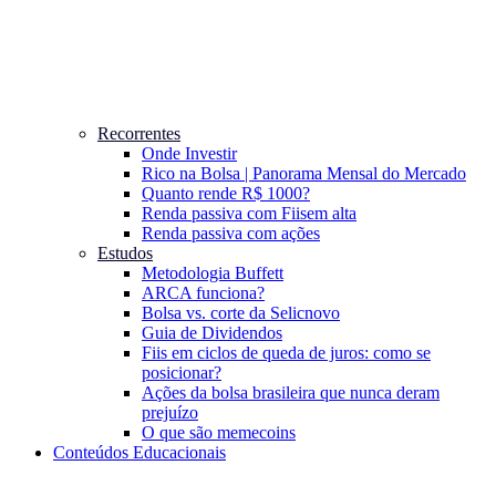
Recorrentes
Onde Investir
Rico na Bolsa | Panorama Mensal do Mercado
Quanto rende R$ 1000?
Renda passiva com Fiis
em alta
Renda passiva com ações
Estudos
Metodologia Buffett
ARCA funciona?
Bolsa vs. corte da Selic
novo
Guia de Dividendos
Fiis em ciclos de queda de juros: como se
posicionar?
Ações da bolsa brasileira que nunca deram
prejuízo
O que são memecoins
Conteúdos Educacionais