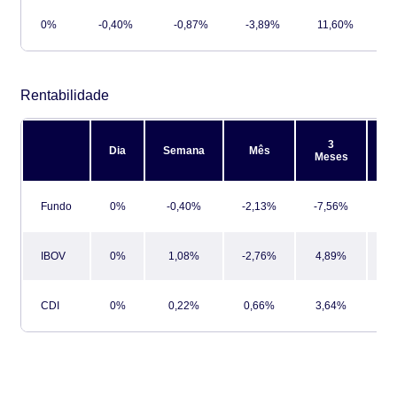
0%
-0,40%
-0,87%
-3,89%
11,60%
-
Rentabilidade
3
Dia
Semana
Mês
Meses
M
Fundo
0%
-0,40%
-2,13%
-7,56%
2
IBOV
0%
1,08%
-2,76%
4,89%
9
CDI
0%
0,22%
0,66%
3,64%
7