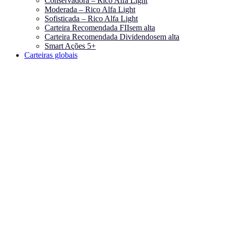
Conservadora – Rico Alfa Light
Moderada – Rico Alfa Light
Sofisticada – Rico Alfa Light
Carteira Recomendada FIIs
em alta
Carteira Recomendada Dividendos
em alta
Smart Ações 5+
Carteiras globais