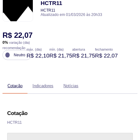
HCTR11
HCTR11
Atualizado em 01/03/2026 às 20h33
R$ 22,07
0%
variação (dia)
recomendação
máx. (dia)
mín. (dia)
abertura
fechamento
R$ 22,10
R$ 21,75
R$ 21,75
R$ 22,07
Neutro
Cotação
Indicadores
Notícias
Cotação
HCTR11