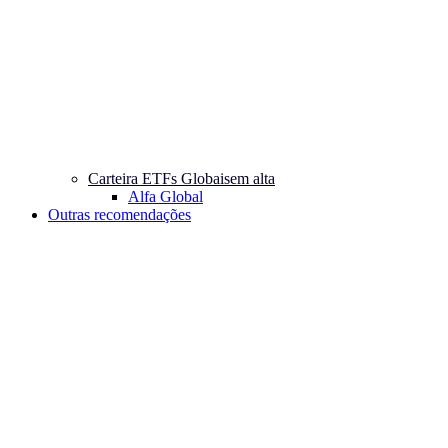
Carteira ETFs Globais
em alta
Alfa Global
Outras recomendações