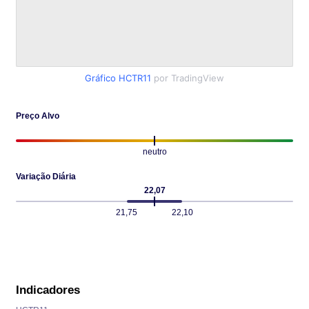
Gráfico HCTR11
por TradingView
Preço Alvo
neutro
Variação Diária
22,07
21,75
22,10
Indicadores