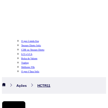
O que é renda fixa
Tesouro Direto Selic
CDB ou Tesouro Direto
LCI e LCA
Bolsa de Valores
Trading
Melhores FIIs
O que é Taxa Selic
Ações
HCTR11