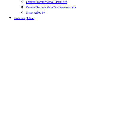
Carteira Recomendada FIIs
em alta
Carteira Recomendada Dividendos
em alta
Smart Ações 5+
Carteiras globais