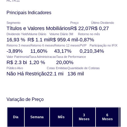
HCTR11
Principais Indicadores
Segmento
Preço
Último Dividendo
Títulos e Valores Mobiliários
R$ 22,07
R$ 0,27
Dividendo Yield
Volume Diário
Volume Diário 3M
Retorno no mês
16,93 %
R$ 1.1 mi
R$ 959.4 mil
-0,87%
Retorno 3 meses
Retorno 6 meses
Retorno 12 meses
PV/P
Participação no IFIX
-3,89%
11,60%
43,17%
0,21
0,34%
Valor Patrimonial
Taxa Administracao
Taxa de Performance
R$ 2.3 bi
1,20 %
20,00%
Público Alvo
Cotas Emitidas
Quantidade de Cotistas
Não Há Restrição
22.1 mi
136 mil
Variação de Preço
3
6
Dia
Semana
Mês
Meses
Meses