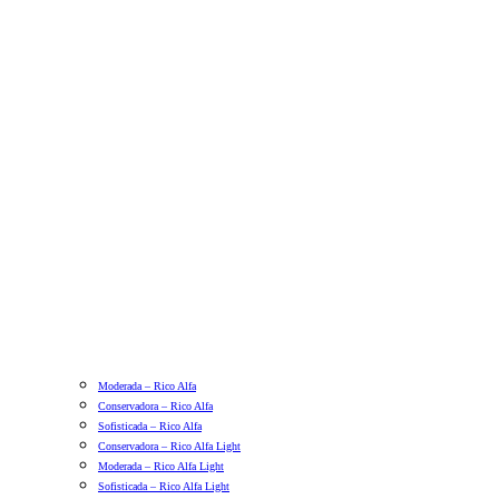
Moderada – Rico Alfa
Conservadora – Rico Alfa
Sofisticada – Rico Alfa
Conservadora – Rico Alfa Light
Moderada – Rico Alfa Light
Sofisticada – Rico Alfa Light