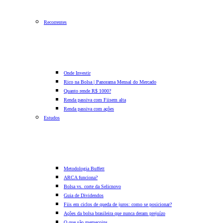
Recorrentes
Onde Investir
Rico na Bolsa | Panorama Mensal do Mercado
Quanto rende R$ 1000?
Renda passiva com Fiis
em alta
Renda passiva com ações
Estudos
Metodologia Buffett
ARCA funciona?
Bolsa vs. corte da Selic
novo
Guia de Dividendos
Fiis em ciclos de queda de juros: como se posicionar?
Ações da bolsa brasileira que nunca deram prejuízo
O que são memecoins