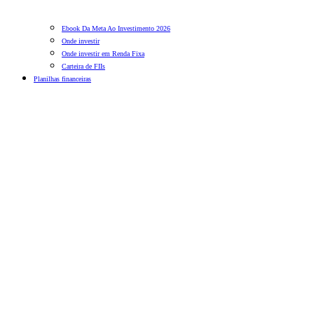
Ebook Da Meta Ao Investimento 2026
Onde investir
Onde investir em Renda Fixa
Carteira de FIIs
Planilhas financeiras