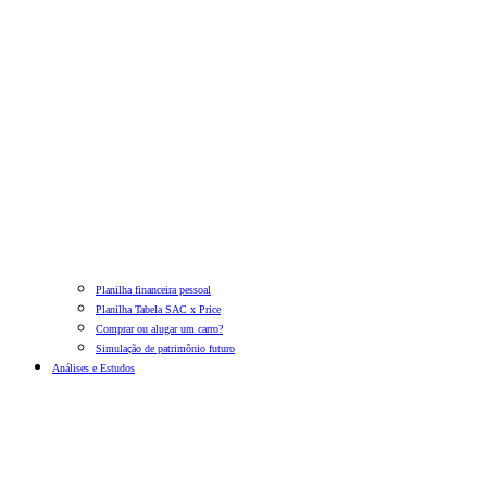
Planilha financeira pessoal
Planilha Tabela SAC x Price
Comprar ou alugar um carro?
Simulação de patrimônio futuro
Análises e Estudos