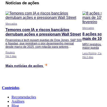
Notícias de ações
Mercados
Mercados
Temores com IA e riscos bancários
8 ações sobe
derrubam ações e pressionam Wall Street
mais de 10%:
Financeiras e tech puxam quedas de Dow Jones, S&P 500
em fevereiro
e Nasdaq, que registram o pior desempenho mensal
MRV registrou as m
desde março de 2025, com rotação para setores
maior queda
defensivos
Reuters
Lara Rizério, Camill
Há 2 dias
Há 2 dias
Mais notícias de ações
Conteúdos
Recomendações
Análises
Blog