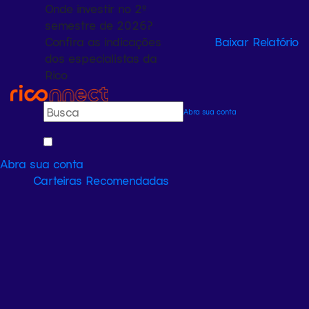
Onde investir no 2º
semestre de 2026?
Confira as indicações
Baixar Relatório
dos especialistas da
Rico
Abra sua conta
Abra sua conta
Carteiras Recomendadas