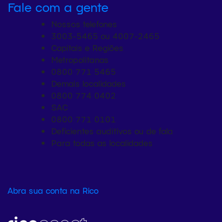
Fale com a gente
Nossos telefones
3003-5465 ou 4007-2465
Capitais e Regiões
Metropolitanas
0800 771 5465
Demais localidades
0800 774 0402
SAC
0800 771 0101
Deficientes auditivos ou de fala
Para todas as localidades
Abra sua conta na Rico