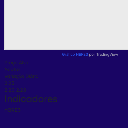
Gráfico HBRE3
por TradingView
Preço Alvo
Neutro
Variação Diária
2,23
2,20
2,28
Indicadores
HBRE3