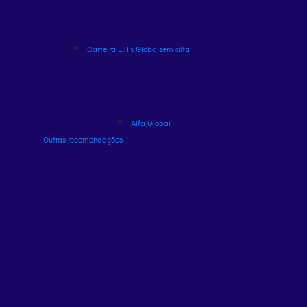
Carteira ETFs Globais
em alta
Alfa Global
Outras recomendações