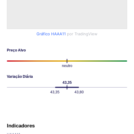
Gráfico HAAA11
por TradingView
Preço Alvo
neutro
Variação Diária
43,35
43,35
43,80
Indicadores