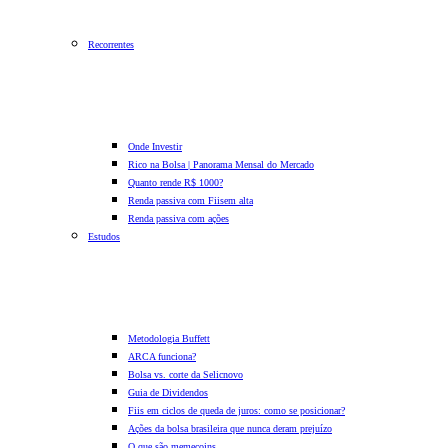
Recorrentes
Onde Investir
Rico na Bolsa | Panorama Mensal do Mercado
Quanto rende R$ 1000?
Renda passiva com Fiis
em alta
Renda passiva com ações
Estudos
Metodologia Buffett
ARCA funciona?
Bolsa vs. corte da Selic
novo
Guia de Dividendos
Fiis em ciclos de queda de juros: como se posicionar?
Ações da bolsa brasileira que nunca deram prejuízo
O que são memecoins