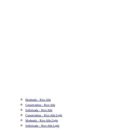
Moderada – Rico Alfa
Conservadora – Rico Alfa
Sofisticada – Rico Alfa
Conservadora – Rico Alfa Light
Moderada – Rico Alfa Light
Sofisticada – Rico Alfa Light