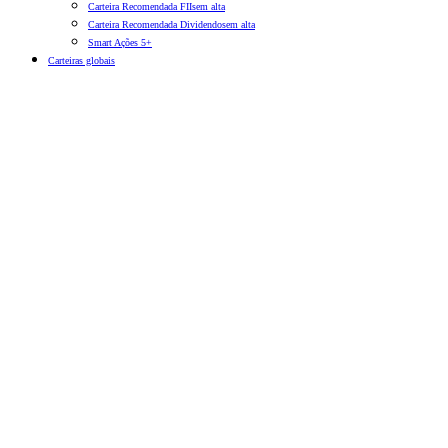
Carteira Recomendada FIIs
em alta
Carteira Recomendada Dividendos
em alta
Smart Ações 5+
Carteiras globais