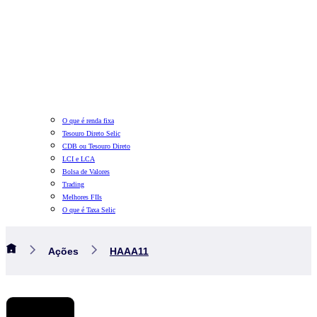
O que é renda fixa
Tesouro Direto Selic
CDB ou Tesouro Direto
LCI e LCA
Bolsa de Valores
Trading
Melhores FIIs
O que é Taxa Selic
Ações
HAAA11