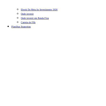
Ebook Da Meta Ao Investimento 2026
Onde investir
Onde investir em Renda Fixa
Carteira de FIIs
Planilhas financeiras