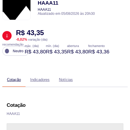
HAAA11
HAAA11
Atualizado em 05/08/2026 às 20h30
R$ 43,35
-0,02%
variação (dia)
recomendação
máx. (dia)
mín. (dia)
abertura
fechamento
R$ 43,80
R$ 43,35
R$ 43,80
R$ 43,36
Neutro
Cotação
Indicadores
Notícias
Cotação
HAAA11