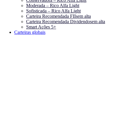
Conservadora – Rico Alfa Light
Moderada – Rico Alfa Light
Sofisticada – Rico Alfa Light
Carteira Recomendada FIIs
em alta
Carteira Recomendada Dividendos
em alta
Smart Ações 5+
Carteiras globais