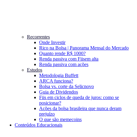
Recorrentes
Onde Investir
Rico na Bolsa | Panorama Mensal do Mercado
Quanto rende R$ 1000?
Renda passiva com Fiis
em alta
Renda passiva com ações
Estudos
Metodologia Buffett
ARCA funciona?
Bolsa vs. corte da Selic
novo
Guia de Dividendos
Fiis em ciclos de queda de juros: como se
posicionar?
Ações da bolsa brasileira que nunca deram
prejuízo
O que são memecoins
Conteúdos Educacionais