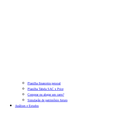
Planilha financeira pessoal
Planilha Tabela SAC x Price
Comprar ou alugar um carro?
Simulação de patrimônio futuro
Análises e Estudos