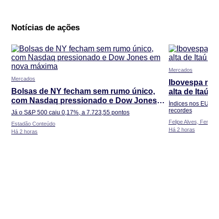
Notícias de ações
Mercados
Mercados
Ibovespa nov
Bolsas de NY fecham sem rumo único,
alta de Itaú 
com Nasdaq pressionado e Dow Jones
Índices nos EUA f
em nova máxima
recordes
Já o S&P 500 caiu 0,17%, a 7.723,55 pontos
Felipe Alves, Fernan
Estadão Conteúdo
Há 2 horas
Há 2 horas