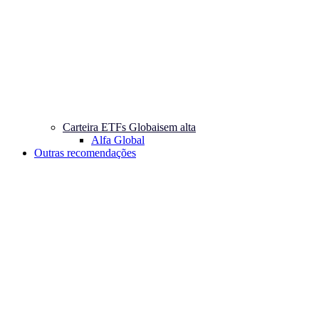
Carteira ETFs Globais
em alta
Alfa Global
Outras recomendações