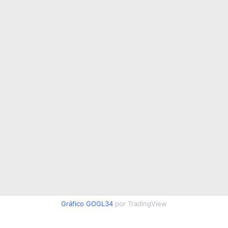
Gráfico GOGL34
por TradingView