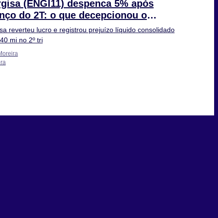
gisa (ENGI11) despenca 5% após
nço do 2T: o que decepcionou o
cado?
sa reverteu lucro e registrou prejuízo líquido consolidado
40 mi no 2º tri
Moreira
ra