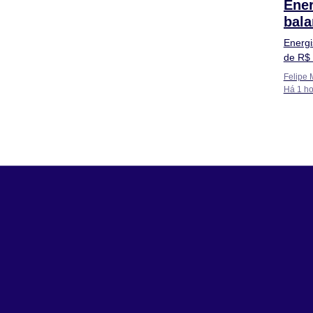
Ener
bala
mer
Energi
de R$ 
Felipe 
Há 1 ho