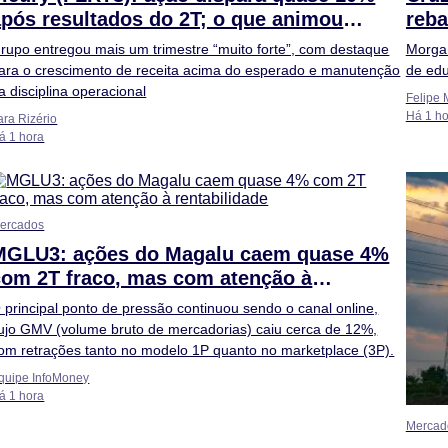
após resultados do 2T; o que animou
reb
tanto?
rec
rupo entregou mais um trimestre “muito forte”, com destaque
Morgan
ara o crescimento de receita acima do esperado e manutenção
de ed
a disciplina operacional
Felipe 
Há 1 ho
ara Rizério
á 1 hora
ercados
MGLU3: ações do Magalu caem quase 4%
com 2T fraco, mas com atenção à
entabilidade
 principal ponto de pressão continuou sendo o canal online,
ujo GMV (volume bruto de mercadorias) caiu cerca de 12%,
om retrações tanto no modelo 1P quanto no marketplace (3P).
quipe InfoMoney
á 1 hora
Mercad