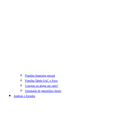
Planilha financeira pessoal
Planilha Tabela SAC x Price
Comprar ou alugar um carro?
Simulação de patrimônio futuro
Análises e Estudos