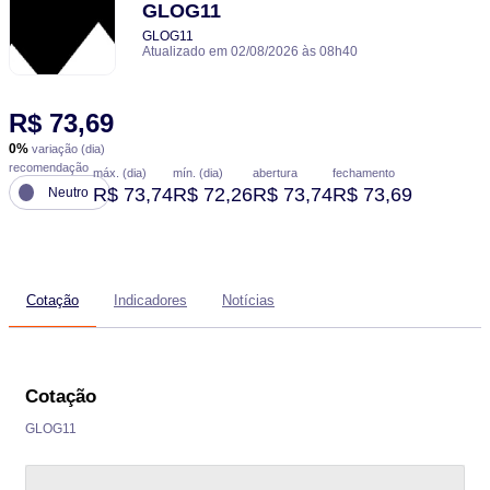
GLOG11
GLOG11
Atualizado em 02/08/2026 às 08h40
R$ 73,69
0%
variação (dia)
recomendação
máx. (dia)
mín. (dia)
abertura
fechamento
R$ 73,74
R$ 72,26
R$ 73,74
R$ 73,69
Neutro
Cotação
Indicadores
Notícias
Cotação
GLOG11