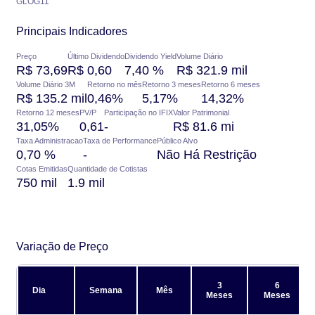
GLOG11
Principais Indicadores
Preço
Último Dividendo
Dividendo Yield
Volume Diário
R$ 73,69
R$ 0,60
7,40 %
R$ 321.9 mil
Volume Diário 3M
Retorno no mês
Retorno 3 meses
Retorno 6 meses
R$ 135.2 mil
0,46%
5,17%
14,32%
Retorno 12 meses
PV/P
Participação no IFIX
Valor Patrimonial
31,05%
0,61
-
R$ 81.6 mi
Taxa Administracao
Taxa de Performance
Público Alvo
0,70 %
-
Não Há Restrição
Cotas Emitidas
Quantidade de Cotistas
750 mil
1.9 mil
Variação de Preço
3
6
Dia
Semana
Mês
Meses
Meses