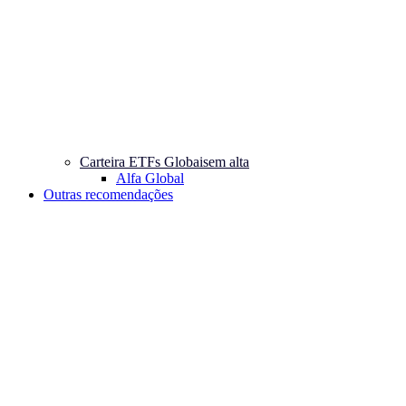
Carteira ETFs Globais
em alta
Alfa Global
Outras recomendações