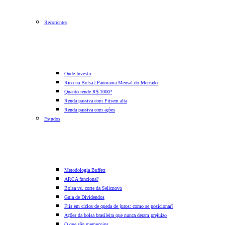
Recorrentes
Onde Investir
Rico na Bolsa | Panorama Mensal do Mercado
Quanto rende R$ 1000?
Renda passiva com Fiis
em alta
Renda passiva com ações
Estudos
Metodologia Buffett
ARCA funciona?
Bolsa vs. corte da Selic
novo
Guia de Dividendos
Fiis em ciclos de queda de juros: como se posicionar?
Ações da bolsa brasileira que nunca deram prejuízo
O que são memecoins