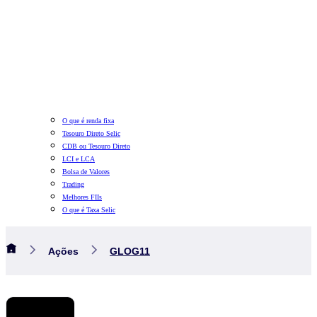
O que é renda fixa
Tesouro Direto Selic
CDB ou Tesouro Direto
LCI e LCA
Bolsa de Valores
Trading
Melhores FIIs
O que é Taxa Selic
Ações
GLOG11