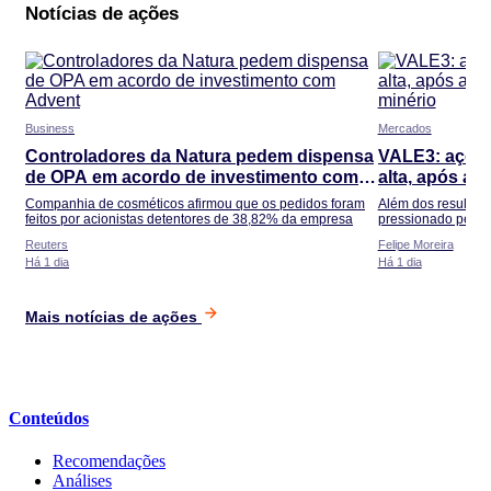
Notícias de ações
Business
Mercados
Controladores da Natura pedem dispensa
VALE3: ações
de OPA em acordo de investimento com
alta, após ab
Advent
minério
Companhia de ​cosméticos afirmou que os pedidos foram
Além dos resultad
feitos por acionistas detentores de ‌38,82% da ​empresa
pressionado pelo m
Reuters
Felipe Moreira
Há 1 dia
Há 1 dia
Mais notícias de ações
Conteúdos
Recomendações
Análises