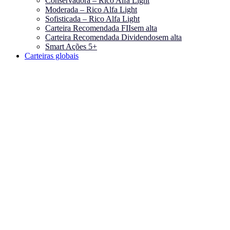
Conservadora – Rico Alfa Light
Moderada – Rico Alfa Light
Sofisticada – Rico Alfa Light
Carteira Recomendada FIIs
em alta
Carteira Recomendada Dividendos
em alta
Smart Ações 5+
Carteiras globais