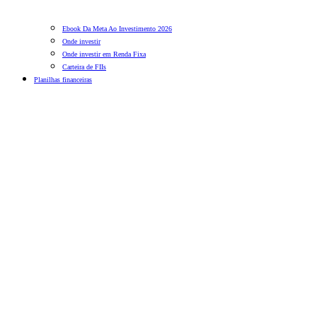
Ebook Da Meta Ao Investimento 2026
Onde investir
Onde investir em Renda Fixa
Carteira de FIIs
Planilhas financeiras