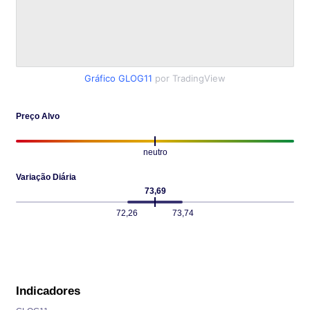
Gráfico GLOG11
por TradingView
Preço Alvo
neutro
Variação Diária
73,69
72,26
73,74
Indicadores