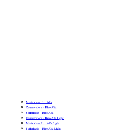
Moderada – Rico Alfa
Conservadora – Rico Alfa
Sofisticada – Rico Alfa
Conservadora – Rico Alfa Light
Moderada – Rico Alfa Light
Sofisticada – Rico Alfa Light