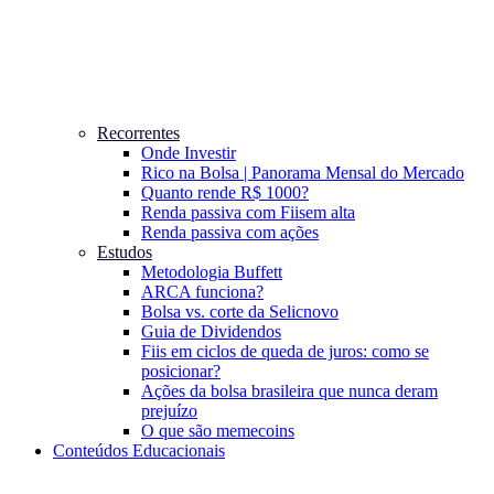
Recorrentes
Onde Investir
Rico na Bolsa | Panorama Mensal do Mercado
Quanto rende R$ 1000?
Renda passiva com Fiis
em alta
Renda passiva com ações
Estudos
Metodologia Buffett
ARCA funciona?
Bolsa vs. corte da Selic
novo
Guia de Dividendos
Fiis em ciclos de queda de juros: como se
posicionar?
Ações da bolsa brasileira que nunca deram
prejuízo
O que são memecoins
Conteúdos Educacionais