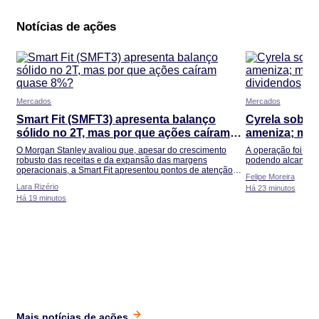
Notícias de ações
Mercados
Mercados
Smart Fit (SMFT3) apresenta balanço
Cyrela sobe 
sólido no 2T, mas por que ações caíram
ameniza; mer
quase 8%?
dividendos
O Morgan Stanley avaliou que, apesar do crescimento
A operação foi ava
robusto das receitas e da expansão das margens
podendo alcançar 
operacionais, a Smart Fit apresentou pontos de atenção
Felipe Moreira
abaixo da linha do Ebitda
Lara Rizério
Há 23 minutos
Há 19 minutos
Mais notícias de ações