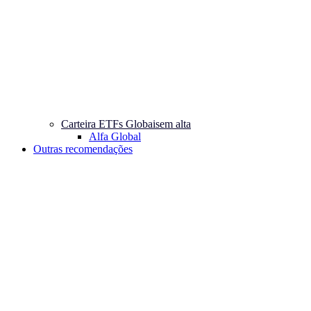
Carteira ETFs Globais
em alta
Alfa Global
Outras recomendações