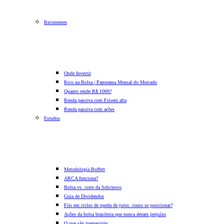
Recorrentes
Onde Investir
Rico na Bolsa | Panorama Mensal do Mercado
Quanto rende R$ 1000?
Renda passiva com Fiis
em alta
Renda passiva com ações
Estudos
Metodologia Buffett
ARCA funciona?
Bolsa vs. corte da Selic
novo
Guia de Dividendos
Fiis em ciclos de queda de juros: como se posicionar?
Ações da bolsa brasileira que nunca deram prejuízo
O que são memecoins