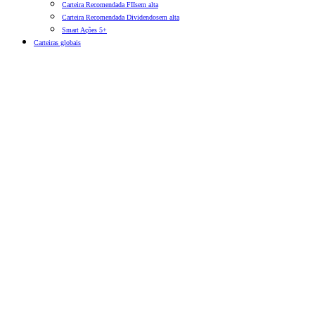
Carteira Recomendada FIIs
em alta
Carteira Recomendada Dividendos
em alta
Smart Ações 5+
Carteiras globais