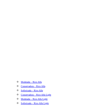
Moderada – Rico Alfa
Conservadora – Rico Alfa
Sofisticada – Rico Alfa
Conservadora – Rico Alfa Light
Moderada – Rico Alfa Light
Sofisticada – Rico Alfa Light