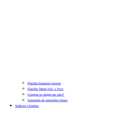
Planilha financeira pessoal
Planilha Tabela SAC x Price
Comprar ou alugar um carro?
Simulação de patrimônio futuro
Análises e Estudos