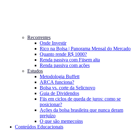
Recorrentes
Onde Investir
Rico na Bolsa | Panorama Mensal do Mercado
Quanto rende R$ 1000?
Renda passiva com Fiis
em alta
Renda passiva com ações
Estudos
Metodologia Buffett
ARCA funciona?
Bolsa vs. corte da Selic
novo
Guia de Dividendos
Fiis em ciclos de queda de juros: como se
posicionar?
Ações da bolsa brasileira que nunca deram
prejuízo
O que são memecoins
Conteúdos Educacionais