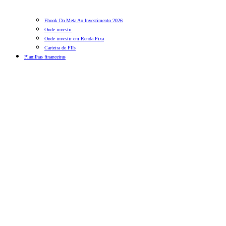
Ebook Da Meta Ao Investimento 2026
Onde investir
Onde investir em Renda Fixa
Carteira de FIIs
Planilhas financeiras