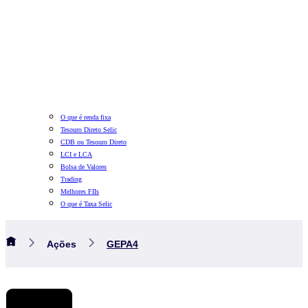
O que é renda fixa
Tesouro Direto Selic
CDB ou Tesouro Direto
LCI e LCA
Bolsa de Valores
Trading
Melhores FIIs
O que é Taxa Selic
Ações
GEPA4