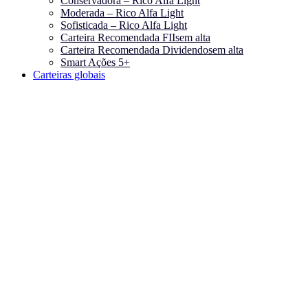
Conservadora – Rico Alfa Light
Moderada – Rico Alfa Light
Sofisticada – Rico Alfa Light
Carteira Recomendada FIIs
em alta
Carteira Recomendada Dividendos
em alta
Smart Ações 5+
Carteiras globais