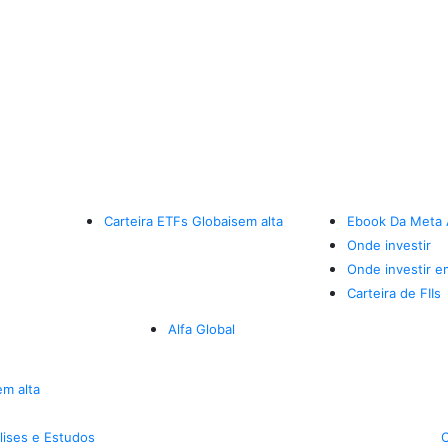
Carteira ETFs Globais
em alta
Ebook Da Meta 
Onde investir
Onde investir e
Carteira de FIIs
Alfa Global
em alta
lises e Estudos
C