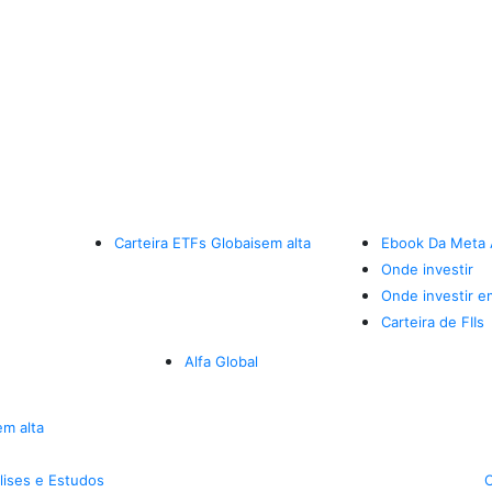
Carteira ETFs Globais
em alta
Ebook Da Meta 
Onde investir
Onde investir e
Carteira de FIIs
Alfa Global
em alta
lises e Estudos
C