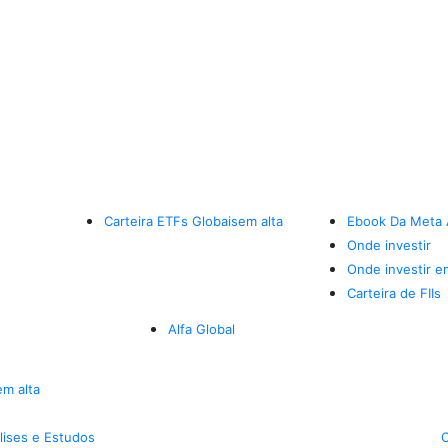
Carteira ETFs Globais
em alta
Ebook Da Meta 
Onde investir
Onde investir e
Carteira de FIIs
Alfa Global
em alta
lises e Estudos
C